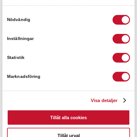
Modern och funktionell lokal om 1050 kvm, väl
samlat in när du har använt deras tjänster.
lämpad för lager, produktion eller...
Samtyckesval
Lager
1050 kvm
Nödvändig
Inställningar
Statistik
Marknadsföring
Visa detaljer
Stora Höga,
Brålandsvägen 23
Tillåt alla cookies
Hallen är idag inredd för Padel men kan ställas om
enligt eget önskemål. Byggnaden har en...
Tillåt urval