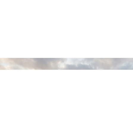
HOW CAN
WE
HELP
YOU?