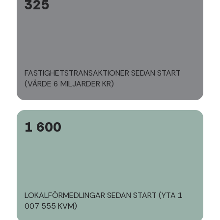
325
FASTIGHETSTRANSAKTIONER SEDAN START
(VÄRDE 6 MILJARDER KR)
1 600
LOKALFÖRMEDLINGAR SEDAN START (YTA 1
007 555 KVM)