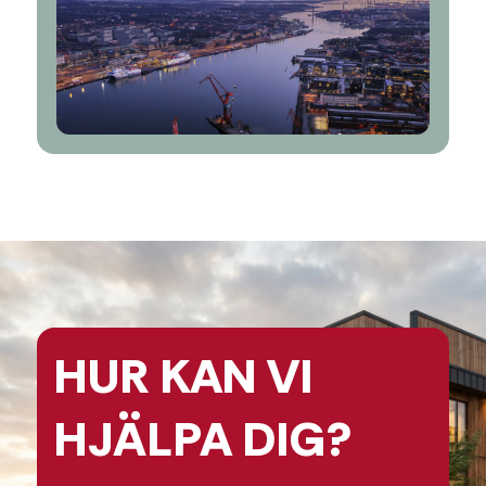
HUR KAN
VI
HJÄLPA
DIG?