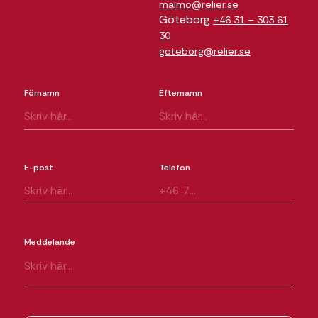
malmo@relier.se
Göteborg
+46 31 – 303 61
30
goteborg@relier.se
Förnamn
Efternamn
E-post
Telefon
Meddelande