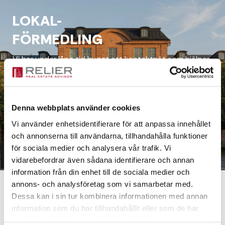
LOKAL-
FÖRMEDLING
Vi har under lång tid byggt ett kontaktnät som hjälper
oss matcha rätt fastighet med rätt hyresgäster.
Kontakta oss om du vill hitta eller hyra ut en lokal.
Denna webbplats använder cookies
Vi använder enhetsidentifierare för att anpassa innehållet
och annonserna till användarna, tillhandahålla funktioner
för sociala medier och analysera vår trafik. Vi
Läs mer
vidarebefordrar även sådana identifierare och annan
information från din enhet till de sociala medier och
annons- och analysföretag som vi samarbetar med.
Dessa kan i sin tur kombinera informationen med annan
information som du har tillhandahållit eller som de har
samlat in när du har använt deras tjänster.