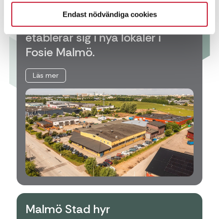
Endast nödvändiga cookies
Kenneths Däck i Malmö AB
etablerar sig i nya lokaler i
Fosie Malmö.
Läs mer
Malmö Stad hyr