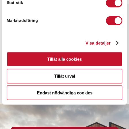
Statistik
Kontaktperson för frågor
Mark Silfver
Marknadsföring
Visa detaljer
+46 760-08 97 27
mark.silfver@relier.se
Tillåt alla cookies
Tillåt urval
Endast nödvändiga cookies