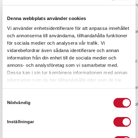
långsiktiga strategi och sitt fokus på kvalitet, tillväxt och
kundnytta.
Denna webbplats använder cookies
&nbsp;
Vi använder enhetsidentifierare för att anpassa innehållet
<strong>För frågor eller mer information kontakta,</str
och annonserna till användarna, tillhandahålla funktioner
&nbsp;
för sociala medier och analysera vår trafik. Vi
vidarebefordrar även sådana identifierare och annan
Mark Silfver, Verkställande Direktör, Relier Syd AB
information från din enhet till de sociala medier och
<a href=”mailto:
mark.silfver@relier.se
”>
mark.silfver@relier
annons- och analysföretag som vi samarbetar med.
0760 – 08 97 27
Dessa kan i sin tur kombinera informationen med annan
&nbsp;
information som du har tillhandahållit eller som de har
Magnus Silfver, Styrelseordförande, Relier AB &amp; Relie
samlat in när du har använt deras tjänster.
Samtyckesval
<a
Nödvändig
href=”mailto:
magnus.silfver@relier.se
”>
magnus.silfver@rel
0733 – 77 00 85
Inställningar