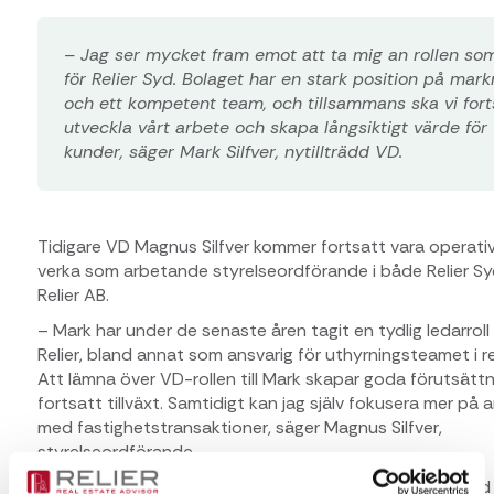
– Jag ser mycket fram emot att ta mig an rollen so
för Relier Syd. Bolaget har en stark position på mar
och ett kompetent team, och tillsammans ska vi fort
utveckla vårt arbete och skapa långsiktigt värde för
kunder, säger Mark Silfver, nytillträdd VD.
Tidigare VD Magnus Silfver kommer fortsatt vara operati
verka som arbetande styrelseordförande i både Relier S
Relier AB.
– Mark har under de senaste åren tagit en tydlig ledarroll
Relier, bland annat som ansvarig för uthyrningsteamet i r
Att lämna över VD-rollen till Mark skapar goda förutsättn
fortsatt tillväxt. Samtidigt kan jag själv fokusera mer på 
med fastighetstransaktioner, säger Magnus Silfver,
styrelseordförande.
Med utnämningen av Mark Silfver till VD stärker Relier Syd 