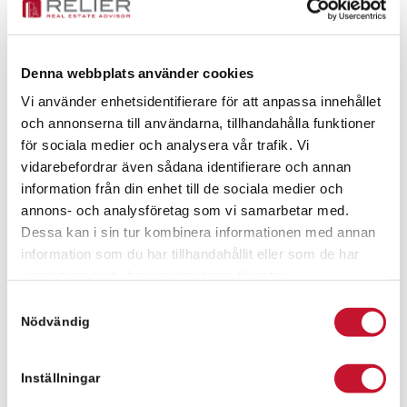
utbildningar för
personalen, vilket stärker företagets
erbjudande och kompetens ytterligare.
Denna webbplats använder cookies
Vi använder enhetsidentifierare för att anpassa innehållet
och annonserna till användarna, tillhandahålla funktioner
– Vi ser fram emot att flytta in i våra nya lokaler på
Kantyxegatan. De nya ytorna ger oss bättre
för sociala medier och analysera vår trafik. Vi
möjligheter att utveckla verksamheten och
vidarebefordrar även sådana identifierare och annan
fortsätta erbjuda hög service till våra kunder, säger
information från din enhet till de sociala medier och
Christian Floren, VD på Kenneths Däck i Malmö AB.
annons- och analysföretag som vi samarbetar med.
Dessa kan i sin tur kombinera informationen med annan
– Vi är glada över att välkomna Kenneths Däck till
Kantyxegatan 17 i Malmö och ser fram emot ett
information som du har tillhandahållit eller som de har
långsiktigt samarbete, säger Johan Persson,
samlat in när du har använt deras tjänster.
regionschef på Altra Fastigheter.
Samtyckesval
Martin Silvhed, Relier – Real Estate Advisor, har
Nödvändig
förmedlat denna uthyrningen och medverkat i hela
uthyrningsprocessen.
Inställningar