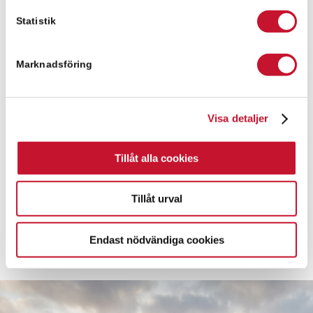
Statistik
Kontaktperson för frågor
Marknadsföring
Mark Silfver
Visa detaljer
0760 - 08 97 27
Tillåt alla cookies
mark.silfver@relier.se
Tillåt urval
Endast nödvändiga cookies