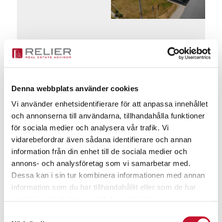
Nyheter
Denna webbplats använder cookies
Noviflora
Helsingborg
Vi använder enhetsidentifierare för att anpassa innehållet
och annonserna till användarna, tillhandahålla funktioner
för sociala medier och analysera vår trafik. Vi
vidarebefordrar även sådana identifierare och annan
information från din enhet till de sociala medier och
annons- och analysföretag som vi samarbetar med.
Nyheter
Dessa kan i sin tur kombinera informationen med annan
information som du har tillhandahållit eller som de har
samlat in när du har använt deras tjänster.
Samtyckesval
Relier har