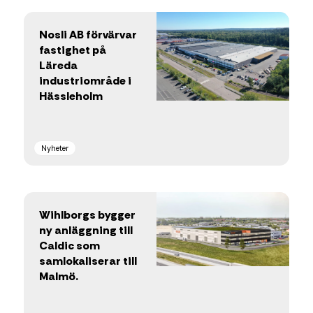
Nosli AB förvärvar
fastighet på
Läreda
industriområde i
Hässleholm
Nyheter
Wihlborgs bygger
ny anläggning till
Caldic som
samlokaliserar till
Malmö.