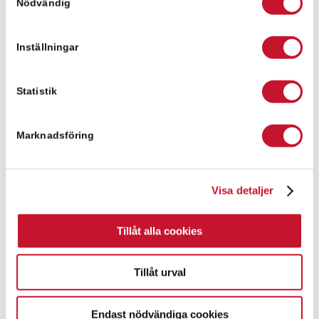
Nödvändig
förmedlat
försäljningen av 10
000 kvm i
Inställningar
Helsingborg.
Statistik
Nyheter
Marknadsföring
Fastighet i Kalmar
Visa detaljer
med bra
kassaflöde och
fullt uthyrd till
Tillåt alla cookies
stabila
hyresgäster inom
Tillåt urval
fordonsbranschen
överlåten genom
bolagsaffär.
Nyheter
Endast nödvändiga cookies