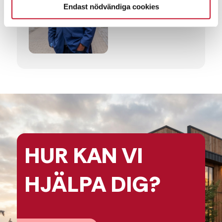
+46 731-40 10 40
Endast nödvändiga cookies
anders.ledtje@relier.se
HUR KAN
VI
HJÄLPA
DIG?