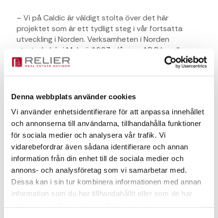
– Vi på Caldic är väldigt stolta över det här
projektet som är ett tydligt steg i vår fortsatta
utveckling i Norden. Verksamheten i Norden
startade här i Malmö 1923, då som AB R Lundberg,
så vi har en mer än 100-årig historia i staden.
Investeringen som Caldic nu gör är ett tydligt bevis
på det förtroende som finns, både för vår lokala
organisation och Norden som marknad. Vi har ett
Denna webbplats använder cookies
team som kommer att skapa stor tillväxt även
Vi använder enhetsidentifierare för att anpassa innehållet
kommande år, säger Gustav Larsson, vd för Caldic
och annonserna till användarna, tillhandahålla funktioner
Ingredients Nordic.
för sociala medier och analysera vår trafik. Vi
– Vi är väldigt glada att kunna möta Caldics behov
vidarebefordrar även sådana identifierare och annan
för att utveckla sin verksamhet vidare. Det kommer
information från din enhet till de sociala medier och
att bli en modern byggnad med höga krav på
annons- och analysföretag som vi samarbetar med.
installationer, tekniska system och certifiering. För
Dessa kan i sin tur kombinera informationen med annan
Wihlborgs är det viktigt att även fastigheter för
industri och produktion har höga
information som du har tillhandahållit eller som de har
hållbarhetsambitioner, säger Ulrika Hallengren, vd för
samlat in när du har använt deras tjänster.
Wihlborgs.