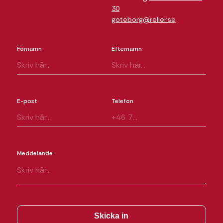
30
goteborg@relier.se
Förnamn
Efternamn
E-post
Telefon
Meddelande