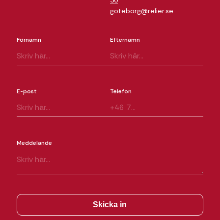
goteborg@relier.se
Förnamn
Efternamn
E-post
Telefon
Meddelande