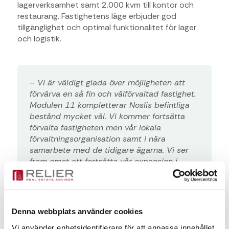
lagerverksamhet samt 2.000 kvm till kontor och
restaurang. Fastighetens läge erbjuder god
tillgänglighet och optimal funktionalitet för lager
och logistik.
– Vi är väldigt glada över möjligheten att
förvärva en så fin och välförvaltad fastighet.
Modulen 11 kompletterar Noslis befintliga
bestånd mycket väl. Vi kommer fortsätta
förvalta fastigheten men vår lokala
förvaltningsorganisation samt i nära
samarbete med de tidigare ägarna. Vi ser
fram emot att fortsätta vår expansion i
regionen, säger Martin Johansson, VD Nosli
Fastigheter.
Denna webbplats använder cookies
Överlåtelsen skedde genom en bolagsöverlåtelse
Vi använder enhetsidentifierare för att anpassa innehållet