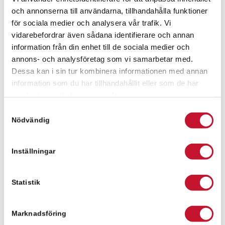
med tillträde den 28 juni 2024.
och annonserna till användarna, tillhandahålla funktioner
för sociala medier och analysera vår trafik. Vi
Affären har förmedlats av Relier – Real Estate
vidarebefordrar även sådana identifierare och annan
Advisor och säljaren är privat fastighetsägare.
information från din enhet till de sociala medier och
För frågor eller mer information kontakta,
annons- och analysföretag som vi samarbetar med.
Mark Silfver, Relier Syd AB
Dessa kan i sin tur kombinera informationen med annan
mark.silfver@relier.se
information som du har tillhandahållit eller som de har
0760-08 97 27
samlat in när du har använt deras tjänster.
Samtyckesval
Nödvändig
Inställningar
Kontaktperson för frågor
Mark Silfver
Statistik
Marknadsföring
+46 760-08 97 27