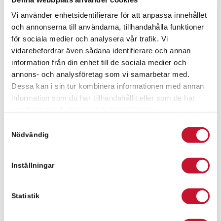
Relier i Göteborg
Vi använder enhetsidentifierare för att anpassa innehållet
och annonserna till användarna, tillhandahålla funktioner
för sociala medier och analysera vår trafik. Vi
vidarebefordrar även sådana identifierare och annan
information från din enhet till de sociala medier och
annons- och analysföretag som vi samarbetar med.
Övrigt
Dessa kan i sin tur kombinera informationen med annan
information som du har tillhandahållit eller som de har
samlat in när du har använt deras tjänster.
Region Skåne hyr
Samtyckesval
3.000 kvm av
Nödvändig
Stenvalvet
Inställningar
Statistik
Nyheter