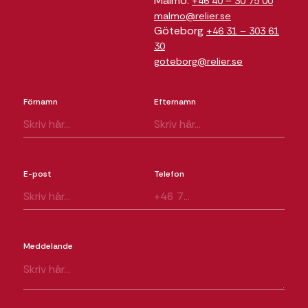
Malmö:
+46 40 – 30 75 00
malmo@relier.se
Göteborg
+46 31 – 303 61
30
goteborg@relier.se
Förnamn
Efternamn
E-post
Telefon
Meddelande