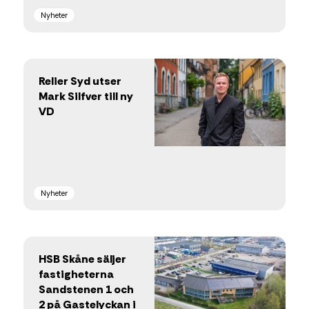
Nyheter
Relier Syd utser
Mark Silfver till ny
VD
Nyheter
HSB Skåne säljer
fastigheterna
Sandstenen 1 och
2 på Gastelyckan i