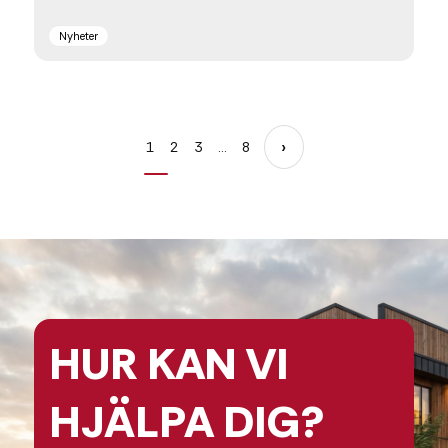
Nyheter
›
1
2
3
…
8
HUR KAN
VI
HJÄLPA
DIG?