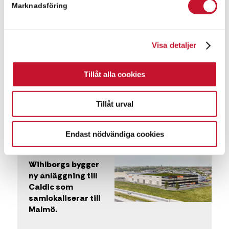
Marknadsföring
Nosli AB förvärvar
fastighet på
Visa detaljer
Läreda
industriområde i
Tillåt alla cookies
Hässleholm
Tillåt urval
Nyheter
Endast nödvändiga cookies
Wihlborgs bygger
ny anläggning till
Caldic som
samlokaliserar till
Malmö.