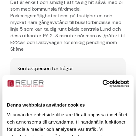
Det är enkelt och smidigt att ta sig hit såväl med bil
som med kommunala färdmedel.
Parkeringsmöjligheter finns på fastigheten och
mycket nära gångavstånd till bussförbindelse med
linje 5 som kan ta dig runt både centrala Lund och
dess utkanter. På 2-3 minuter når man av-/påfart till
E22:an och Dalbyvägen för smidig pendling inom
Skåne.
Kontaktperson för frågor
Martin Silvhed
Martin Silvhed
Denna webbplats använder cookies
martin.silvhed@relier.se
Vi använder enhetsidentifierare för att anpassa innehållet
+46 735 430353
och annonserna till användarna, tillhandahålla funktioner
för sociala medier och analysera vår trafik. Vi