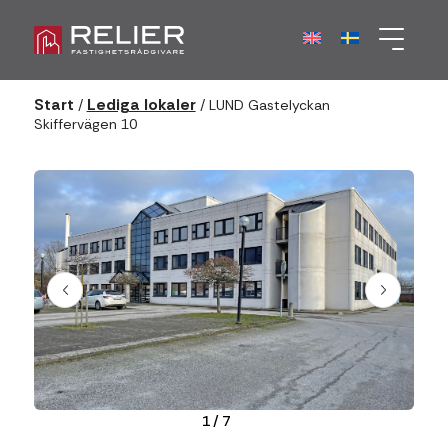
Start
Lediga lokaler
/
/
LUND Gastelyckan
Skiffervägen 10
1
/
7