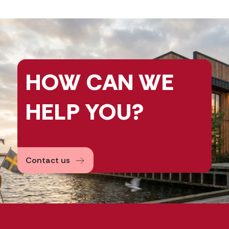
HOW CAN
WE
HELP
YOU?
Contact us