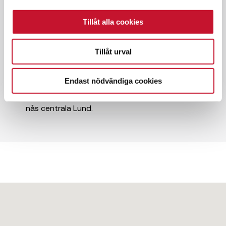
✓ Hyresrätt
Tillåt alla cookies
✓ Goda kommunikationer
Tillåt urval
Området Gastelyckan är ett ständigt
expanderande industri- och företagsområde i
Endast nödvändiga cookies
sydöstra Lund. Området är idag lika stort som
Lunds stadskärna. På fem minuters bilavstånd
nås centrala Lund.