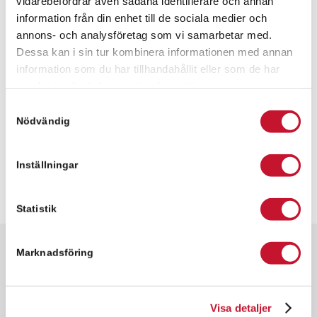
vidarebefordrar även sådana identifierare och annan
information från din enhet till de sociala medier och
Meddelande
annons- och analysföretag som vi samarbetar med.
Dessa kan i sin tur kombinera informationen med annan
information som du har tillhandahållit eller som de har
samlat in när du har använt deras tjänster.
Samtyckesval
Nödvändig
Inställningar
Statistik
Marknadsföring
Snabbfakta
✓ 156 kvm
✓ Kontorslokal
Visa detaljer