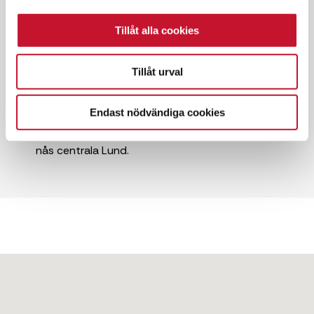
✓ Hyresrätt
Tillåt alla cookies
✓ Goda kommunikationer
Tillåt urval
Området Gastelyckan är ett ständigt
expanderande industri- och företagsområde i
Endast nödvändiga cookies
sydöstra Lund. Området är idag lika stort som
Lunds stadskärna. På fem minuters bilavstånd
nås centrala Lund.