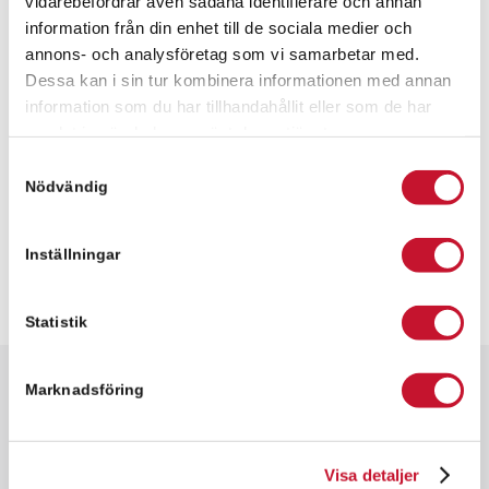
vidarebefordrar även sådana identifierare och annan
information från din enhet till de sociala medier och
Meddelande
annons- och analysföretag som vi samarbetar med.
Dessa kan i sin tur kombinera informationen med annan
information som du har tillhandahållit eller som de har
samlat in när du har använt deras tjänster.
Samtyckesval
Nödvändig
Inställningar
Statistik
Marknadsföring
Snabbfakta
✓ 156 kvm
✓ Kontorslokal
Visa detaljer