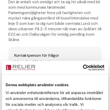
Det är enkelt och smidigt att ta sig hit såväl med bil
som med kommunala färdmedel.
Parkeringsmöjligheter finns på fastigheten och
mycket nära gångavstånd till bussförbindelse med
linje 5 som kan ta dig runt både centrala Lund och
dess utkanter. På 2-3 minuter når man av-/påfart till
E22:an och Dalbyvägen för smidig pendling inom
Skåne.
Kontaktperson för frågor
Martin Silvhed
Martin Silvhed
Denna webbplats använder cookies
martin.silvhed@relier.se
Vi använder enhetsidentifierare för att anpassa innehållet
+46 735 430353
och annonserna till användarna, tillhandahålla funktioner
för sociala medier och analysera vår trafik. Vi