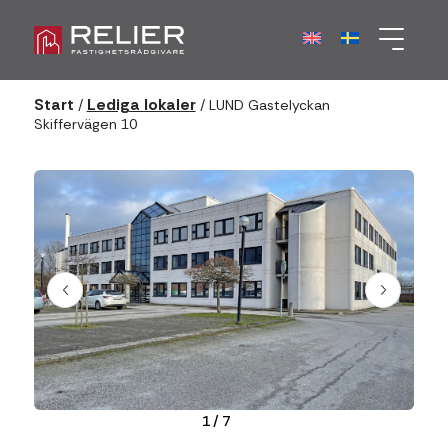
Start
Lediga lokaler
/
/
LUND Gastelyckan
Skiffervägen 10
1
/
7