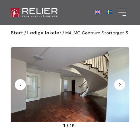
Start
Lediga lokaler
/
/
MALMÖ Centrum Stortorget 3
1
/
19