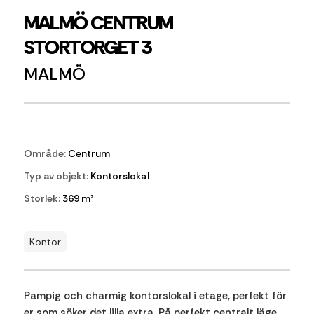
MALMÖ CENTRUM
STORTORGET 3
MALMÖ
Område:
Centrum
Typ av objekt:
Kontorslokal
Storlek:
369 m²
Kontor
Pampig och charmig kontorslokal i etage, perfekt för
er som söker det lilla extra. På perfekt centralt läge