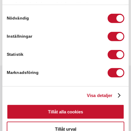
samlat in när du har använt deras tjänster.
Samtyckesval
Nödvändig
Inställningar
Statistik
Marknadsföring
Snabbfakta
✓ 369 kvm
Visa detaljer
✓ Kontorslokal
✓ Hyresrätt
Tillåt alla cookies
✓ Goda kommunikationer
Tillåt urval