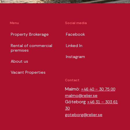
Menu
Social media
Property Brokerage
Facebook
Rental of commercial
Linked In
premises
Instagram
About us
Vacant Properties
Contact
Malmö:
+46 40 – 30 75 00
malmo@relier.se
Göteborg
+46 31 – 303 61
30
goteborg@relier.se