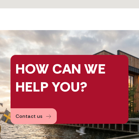
HOW CAN
WE
HELP
YOU?
Contact us