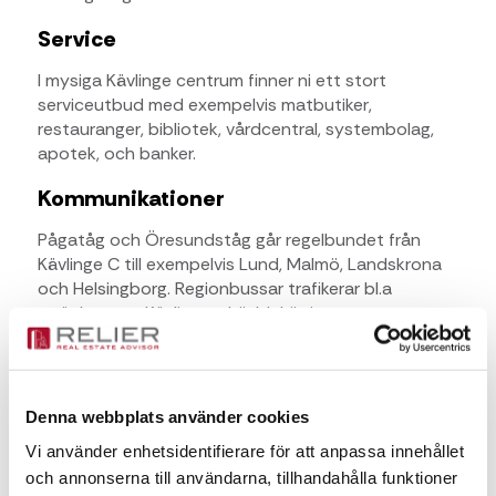
Service
I mysiga Kävlinge centrum finner ni ett stort
serviceutbud med exempelvis matbutiker,
restauranger, bibliotek, vårdcentral, systembolag,
apotek, och banker.
Kommunikationer
Pågatåg och Öresundståg går regelbundet från
Kävlinge C till exempelvis Lund, Malmö, Landskrona
och Helsingborg. Regionbussar trafikerar bl.a
sträckorna: - Kävlinge - Löddeköpinge -
Barsebäckshamn Med bil är c:a tiderna: Lund
(15min), Malmö (25min), Landskrona (25min),
Helsingborg (35min)
Denna webbplats använder cookies
Vi använder enhetsidentifierare för att anpassa innehållet
Kontaktperson för frågor
och annonserna till användarna, tillhandahålla funktioner
Fanny Pålsson