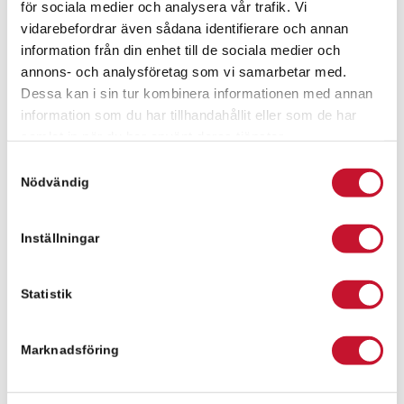
för sociala medier och analysera vår trafik. Vi
vidarebefordrar även sådana identifierare och annan
information från din enhet till de sociala medier och
Fanny Pålsson
annons- och analysföretag som vi samarbetar med.
fanny.palsson@relier.se
Dessa kan i sin tur kombinera informationen med annan
information som du har tillhandahållit eller som de har
+46 736 630029
samlat in när du har använt deras tjänster.
Samtyckesval
Nödvändig
Meddelande
Inställningar
Statistik
Marknadsföring