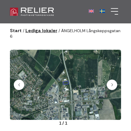
Start
Lediga lokaler
/
/
ÄNGELHOLM Långskeppsgatan
6
1
/
1