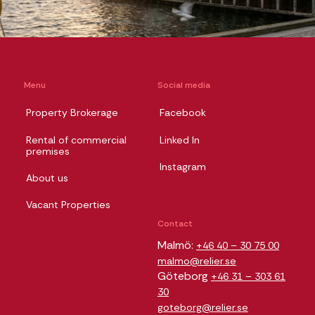
Menu
Social media
Property Brokerage
Facebook
Rental of commercial
Linked In
premises
Instagram
About us
Vacant Properties
Contact
Malmö:
+46 40 – 30 75 00
malmo@relier.se
Göteborg
+46 31 – 303 61
30
goteborg@relier.se