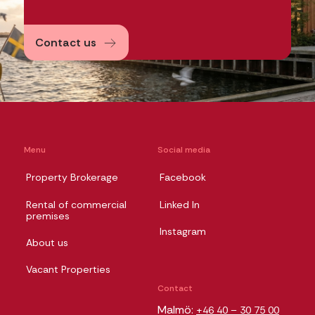
Contact us
Menu
Social media
Property Brokerage
Facebook
Rental of commercial
Linked In
premises
Instagram
About us
Vacant Properties
Contact
Malmö:
+46 40 – 30 75 00