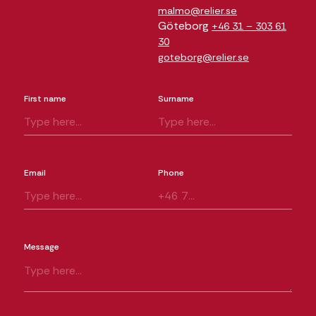
malmo@relier.se
Göteborg
+46 31 – 303 61
30
goteborg@relier.se
First name
Surname
Email
Phone
Message