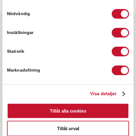
Samtyckesval
Nödvändig
Snabbfakta
Inställningar
✓ 4,140 kvm
✓ Lagerlokal
Statistik
✓ Hyresrätt
✓ Goda kommunikationer
Marknadsföring
Industriområdet Larsfrid ligger endast 3
Visa detaljer
kilometer söder om centrala Halmstad och
utgör ett optimalt logistikläge i direkt
anslutning till E6/E20, nära Halmstad hamn
Tillåt alla cookies
samt vid knutpunkten för riksväg 15, 25 och
26.
Tillåt urval