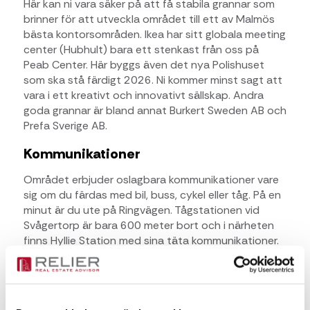
Här kan ni vara säker på att få stabila grannar som
brinner för att utveckla området till ett av Malmös
bästa kontorsområden. Ikea har sitt globala meeting
center (Hubhult) bara ett stenkast från oss på
Peab Center. Här byggs även det nya Polishuset
som ska stå färdigt 2026. Ni kommer minst sagt att
vara i ett kreativt och innovativt sällskap. Andra
goda grannar är bland annat Burkert Sweden AB och
Prefa Sverige AB.
Kommunikationer
Området erbjuder oslagbara kommunikationer vare
sig om du färdas med bil, buss, cykel eller tåg. På en
minut är du ute på Ringvägen. Tågstationen vid
Svågertorp är bara 600 meter bort och i närheten
finns Hyllie Station med sina täta kommunikationer.
På gångavstånd finner du även hållplats för lokal-
och regionsbussar , vilket underlättar för den som
väljer att pendla med kollektivtrafik till och från
Malmö med omnejd. Här finns även cykelbanor som