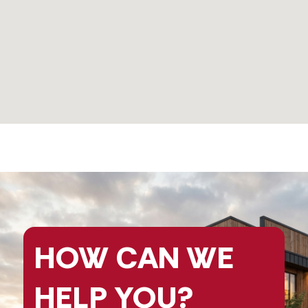
HOW CAN
WE
HELP
YOU?