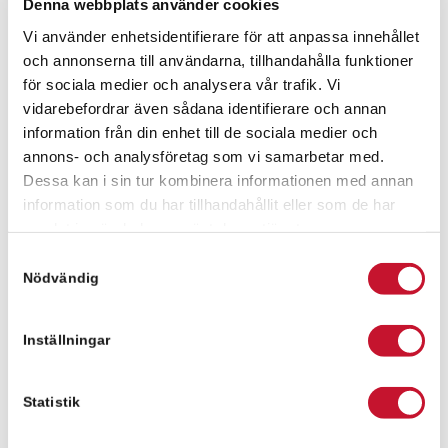
Denna webbplats använder cookies
tar dig in till stan men även ut på landsvägarna.
Önskar ni att ta en promenad finns har mysiga
Vi använder enhetsidentifierare för att anpassa innehållet
promenadstråk runt i Vintrie.
och annonserna till användarna, tillhandahålla funktioner
för sociala medier och analysera vår trafik. Vi
vidarebefordrar även sådana identifierare och annan
Kontaktperson för frågor
information från din enhet till de sociala medier och
Fanny Pålsson
annons- och analysföretag som vi samarbetar med.
Dessa kan i sin tur kombinera informationen med annan
information som du har tillhandahållit eller som de har
Fanny Pålsson
samlat in när du har använt deras tjänster.
fanny.palsson@relier.se
Samtyckesval
Nödvändig
+46 736 630029
Inställningar
Meddelande
Statistik