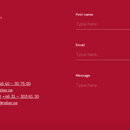
First name
ia
k
Email
m
Message
46 40 – 30 75 00
ier.se
g
+46 31 – 303 61 30
relier.se