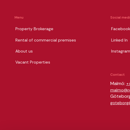
Menu
Social med
Property Brokerage
Faceboo
Rental of commercial premises
Linked In
About us
Instagra
Vacant Properties
Contact
Malmö:
+
malmo@rel
Götebor
goteborg@