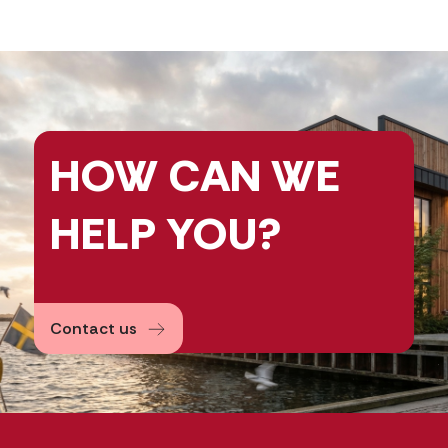
HOW CAN
WE
HELP
YOU?
Contact us