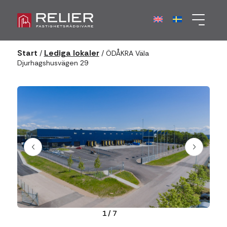
Start
Lediga lokaler
/
/
ÖDÅKRA Väla
Djurhagshusvägen 29
1
/
7