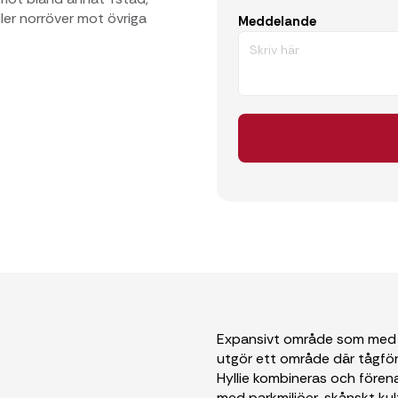
er norröver mot övriga
Meddelande
Expansivt område som med si
utgör ett område där tågför
Hyllie kombineras och före
med parkmiljöer, skånskt kul