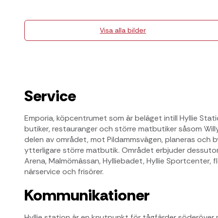
Visa alla bilder
Service
Emporia, köpcentrumet som är beläget intill Hyllie St
butiker, restauranger och större matbutiker såsom Will
delen av området, mot Pildammsvägen, planeras och b
ytterligare större matbutik. Området erbjuder dessut
Arena, Malmömässan, Hylliebadet, Hyllie Sportcenter, f
närservice och frisörer.
Kommunikationer
Hyllie station är en knutpunkt för tågfärder söderöver