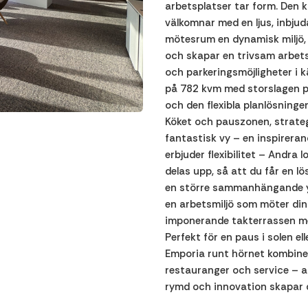
arbetsplatser tar form. Den k
välkomnar med en ljus, inbju
mötesrum en dynamisk miljö, 
och skapar en trivsam arbet
och parkeringsmöjligheter i k
på 782 kvm med storslagen pa
och den flexibla planlösnin
Köket och pauszonen, strategi
fantastisk vy – en inspireran
erbjuder flexibilitet – Andra
delas upp, så att du får en l
en större sammanhängande yt
en arbetsmiljö som möter din
imponerande takterrassen med
Perfekt för en paus i solen el
Emporia runt hörnet kombine
restauranger och service – a
rymd och innovation skapar de