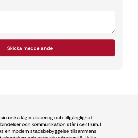
n unika lägesplacering och tillgänglighet
bindelser och kommunikation står i centrum. I
nas en modern stadsbebyggelse tillsammans
turlandskap och attraktiv arbetsmiljö. Hyllie