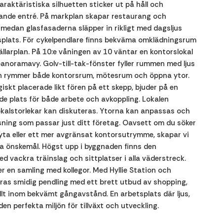
araktäristiska silhuetten sticker ut på håll och
dande entré. På markplan skapar restaurang och
medan glasfasaderna släpper in rikligt med dagsljus
splats. För cykelpendlare finns bekväma omklädningsrum
ällarplan. På 10:e våningen av 10 väntar en kontorslokal
noramavy. Golv-till-tak-fönster fyller rummen med ljus
gen rymmer både kontorsrum, mötesrum och öppna ytor.
skt placerade likt fören på ett skepp, bjuder på en
de plats för både arbete och avkoppling. Lokalen
 lokalstorlekar kan diskuteras. Ytorna kan anpassas och
ösning som passar just ditt företag. Oavsett om du söker
a eller ett mer avgränsat kontorsutrymme, skapar vi
a önskemål. Högst upp i byggnaden finns den
 vackra träinslag och sittplatser i alla väderstreck.
ler en samling med kollegor. Med Hyllie Station och
ras smidig pendling med ett brett utbud av shopping,
llt inom bekvämt gångavstånd. En arbetsplats där ljus,
n perfekta miljön för tillväxt och utveckling.