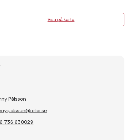
Visa på karta
r
nny Pålsson
nny.palsson@relier.se
6 736 630029