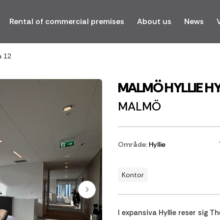
Rental of commercial premises
About us
News
a 12
MALMÖ HYLLIE HY
MALMÖ
Område:
Hyllie
Kontor
I expansiva Hyllie reser sig