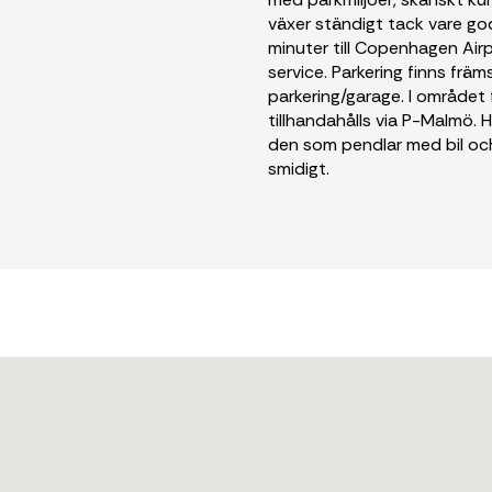
växer ständigt tack vare go
minuter till Copenhagen Airp
service. Parkering finns fr
parkering/garage. I område
tillhandahålls via P-Malmö. Hyl
den som pendlar med bil och
smidigt.