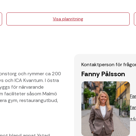
Visa planritning
Kontaktperson för frågo
Fanny Pålsson
ationstorg och rymmer ca 200
ys och ICA Kvantum. I östra
yggs för närvarande
om faciliteter såsom Malmö
Fa
lera gym, restaurangutbud,
fa
+4
 mot bland annat Ystad,