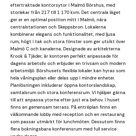
eftertraktade kontorsytor i Malmö Börshus, med
storlekar från 217 till 1 170 kvm. Det centrala läget
ger er en optimal position mitt i Malmö, nära
centralstationen och Skeppsbron. Lokalerna
kombinerar elegans och funktionalitet, med ljusa
rum, högt i tak och stora fönster som ger utsikt över
Malmö C och kanalerna. Designade av arkitekterna
Krook & Tjäder, är kontoren perfekt anpassade för
dagens arbetsliv och erbjuder en trivsam och modern
arbetsmiljö. Börshusets flexibla lokaler kan hyras som
hela våningsplan eller delas upp i mindre enheter.
Planlösningen inkluderar öppna kontorslandskap,
samtalsrum och stora konferensrum. Vi hjälper gärna
till att anpassa ytorna efter just era behov. I huset
finns en gemensam terrass. På entréplan finns en
välkomnande lobby med reception och en restaurang
som passar utmärkt för lunchmöten. Dessutom finns
flera bokningsbara konferensrum med full service