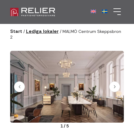
Start
Lediga lokaler
/
/
MALMÖ Centrum Skeppsbron
2
1
/
5