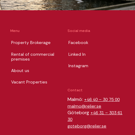
Menu
Social media
Property Brokerage
Facebook
Rental of commercial
Linked In
premises
Instagram
About us
Vacant Properties
Contact
Malmö:
+46 40 – 30 75 00
malmo@relier.se
Göteborg
+46 31 – 303 61
30
goteborg@relier.se