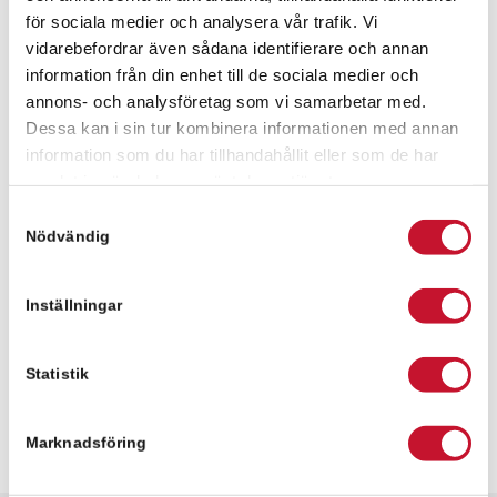
Fanny Pålsson
för sociala medier och analysera vår trafik. Vi
fanny.palsson@relier.se
vidarebefordrar även sådana identifierare och annan
information från din enhet till de sociala medier och
+46 736 630029
annons- och analysföretag som vi samarbetar med.
Dessa kan i sin tur kombinera informationen med annan
information som du har tillhandahållit eller som de har
Meddelande
samlat in när du har använt deras tjänster.
Samtyckesval
Nödvändig
Inställningar
Statistik
Marknadsföring