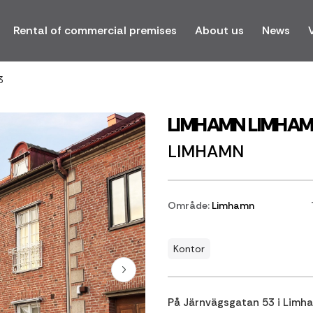
Rental of commercial premises
About us
News
3
LIMHAMN LIMHA
LIMHAMN
Område:
Limhamn
Kontor
På Järnvägsgatan 53 i Limha