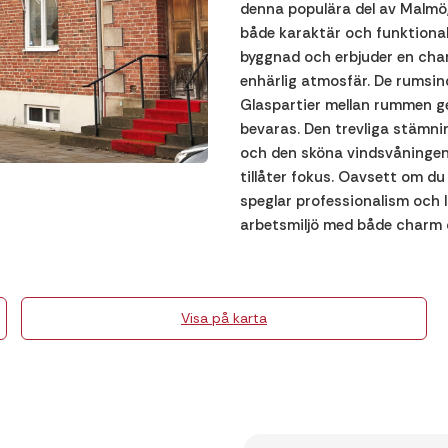
denna populära del av Malmö,
både karaktär och funktionali
byggnad och erbjuder en char
enhärlig atmosfär. De rumsin
Glaspartier mellan rummen g
bevaras. Den trevliga stämni
och den sköna vindsvåningen
tillåter fokus. Oavsett om du 
speglar professionalism och lu
arbetsmiljö med både charm 
Visa på karta