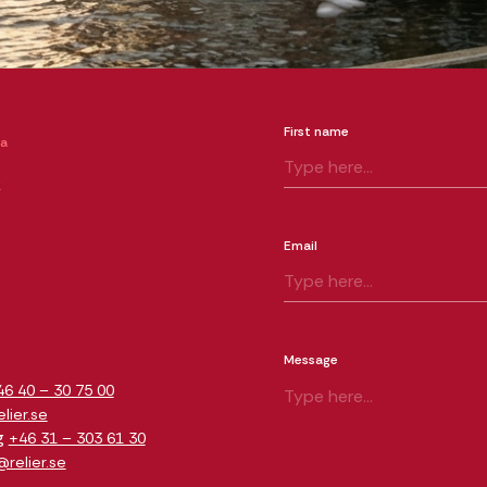
First name
ia
k
Email
m
Message
46 40 – 30 75 00
ier.se
g
+46 31 – 303 61 30
relier.se