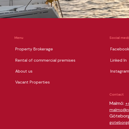
Menu
Social med
Property Brokerage
Faceboo
Rental of commercial premises
Linked In
About us
Instagra
Vacant Properties
Contact
Malmö:
+
malmo@rel
Götebor
goteborg@