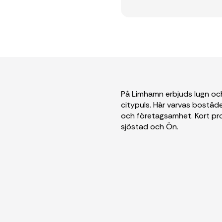
På Limhamn erbjuds lugn och
citypuls. Här varvas bostäde
och företagsamhet. Kort pr
sjöstad och Ön.