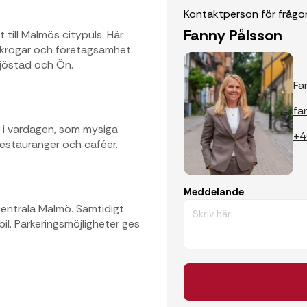
Kontaktperson för frågo
Fanny Pålsson
till Malmös citypuls. Här
skrogar och företagsamhet.
jöstad och Ön.
Fa
fa
r i vardagen, som mysiga
+4
 restauranger och caféer.
Meddelande
 centrala Malmö. Samtidigt
 bil. Parkeringsmöjligheter ges