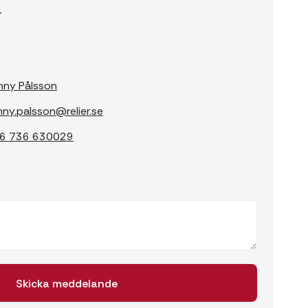
r
nny Pålsson
nny.palsson@relier.se
6 736 630029