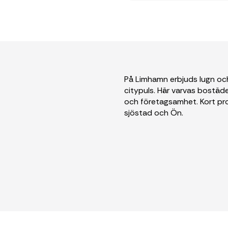
På Limhamn erbjuds lugn och
citypuls. Här varvas bostäde
och företagsamhet. Kort pr
sjöstad och Ön.