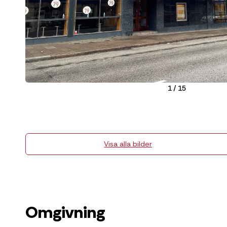
1
/
15
Visa alla bilder
Omgivning