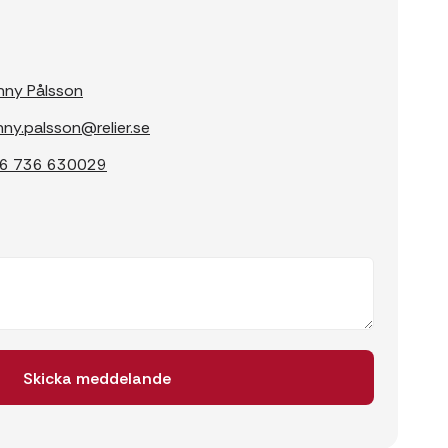
nny Pålsson
nny.palsson@relier.se
6 736 630029