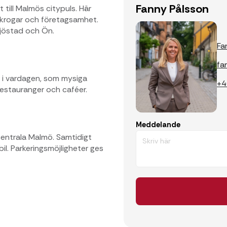
Fanny Pålsson
till Malmös citypuls. Här
skrogar och företagsamhet.
jöstad och Ön.
Fa
fa
r i vardagen, som mysiga
+4
 restauranger och caféer.
Meddelande
 centrala Malmö. Samtidigt
 bil. Parkeringsmöjligheter ges