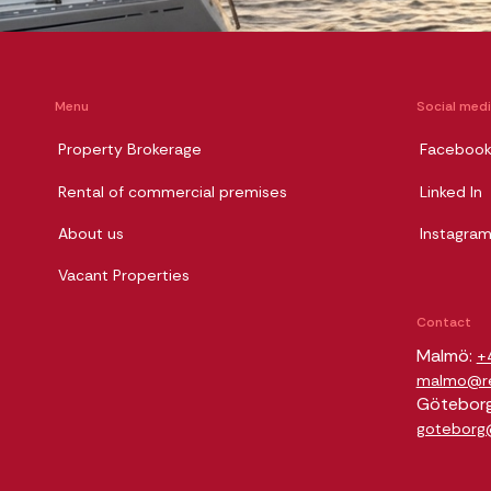
Menu
Social med
Property Brokerage
Faceboo
Rental of commercial premises
Linked In
About us
Instagra
Vacant Properties
Contact
Malmö:
+
malmo@rel
Götebor
goteborg@