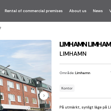
Rental of commercial premises
About us
News
7
LIMHAMN LIMHA
LIMHAMN
Område:
Limhamn
Kontor
På utmärkt, synligt läge på 