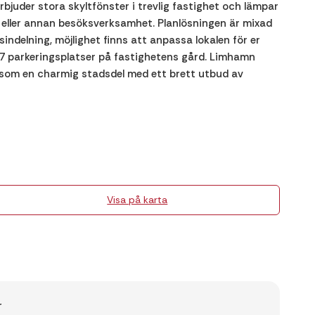
erbjuder stora skyltfönster i trevlig fastighet och lämpar
or eller annan besöksverksamhet. Planlösningen är mixad
ndelning, möjlighet finns att anpassa lokalen för er
s 7 parkeringsplatser på fastighetens gård. Limhamn
 som en charmig stadsdel med ett brett utbud av
Visa på karta
r