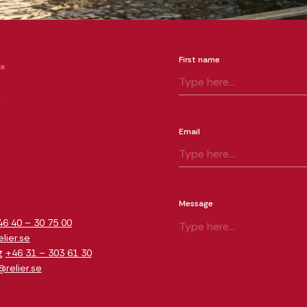
First name
ia
k
Email
m
Message
46 40 – 30 75 00
ier.se
g
+46 31 – 303 61 30
relier.se