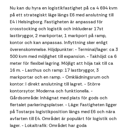
Nu kan du hyra en logistikfastighet på ca 4 694 kvm
på ett strategiskt läge längs E6 med anslutning till
E4 i Helsingborg. Fastigheten är anpassad för
crosstocking och logistik och inkluderar 17st
lastbryggor, 2 markportar, 1 markport på ramp,
kontor och kan anpassas. Inflyttning sker enligt
överenskommelse. Höjdpunkter: - Terminal/lager: ca 3
500 kvm med möjlighet till expansion. - Takhöjd: ca 6
meter för flexibel lagring. Möjligt att höja tak till ca
16 m. - Lasthus och ramp: 17 lastbryggor, 3
markportar och en ramp. - Omklädningsrum och
kontor: I direkt anslutning till lagret. - Större
kontorsytor: Moderna och funktionella. -
Gårdsområde: Inhägnat med plats för gods och
flertalet parkeringsplatser. - Läge: Fastigheten ligger
på Tostarps logistikposition längs med E6 och nära
avfarten till E4. Området är populärt för logistik och
lager. - Lokaltrafik: Området har goda