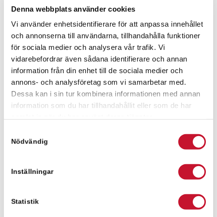
Hit kommer du enkelt med bil från motorväg E4 med
Denna webbplats använder cookies
påfart E6 bara någon minut med bil. Stadsbussar
Vi använder enhetsidentifierare för att anpassa innehållet
kör regelbundet tidigt på morgonen och tar ca 20
och annonserna till användarna, tillhandahålla funktioner
min från Helsingborg C.
för sociala medier och analysera vår trafik. Vi
vidarebefordrar även sådana identifierare och annan
Kontaktperson för frågor
information från din enhet till de sociala medier och
Anders Ledtje
annons- och analysföretag som vi samarbetar med.
Dessa kan i sin tur kombinera informationen med annan
information som du har tillhandahållit eller som de har
samlat in när du har använt deras tjänster.
Anders Ledtje
Samtyckesval
anders.ledtje@relier.se
Nödvändig
+46 731 401040
Inställningar
Meddelande
Statistik