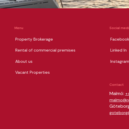
Menu
Social med
Property Brokerage
Faceboo
Rental of commercial premises
Linked In
About us
Instagra
Vacant Properties
Contact
Malmö:
+
malmo@rel
Götebor
goteborg@