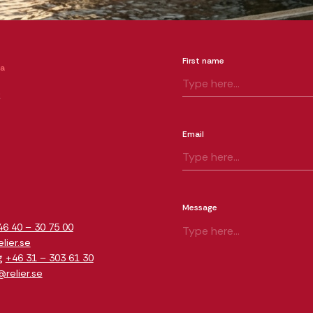
First name
ia
k
Email
m
Message
46 40 – 30 75 00
ier.se
g
+46 31 – 303 61 30
relier.se