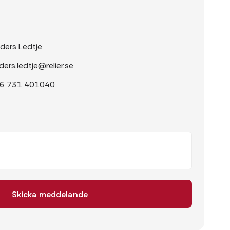
ders Ledtje
ders.ledtje@relier.se
6 731 401040