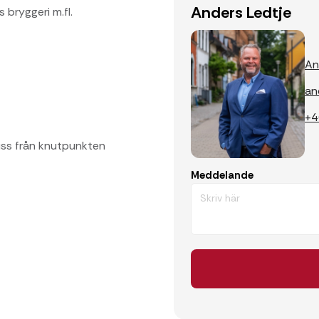
Anders Ledtje
bryggeri m.fl.
An
an
+4
uss från knutpunkten
Meddelande