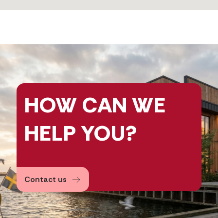
HOW CAN
WE
HELP
YOU?
Contact us