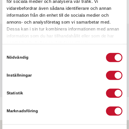
för sociala medier och analysera vår trafik. Vi
vidarebefordrar även sådana identifierare och annan
information från din enhet till de sociala medier och
annons- och analysföretag som vi samarbetar med.
Dessa kan i sin tur kombinera informationen med annan
information som du har tillhandahållit eller som de har
Snabbfakta
samlat in när du har använt deras tjänster.
✓ 404 kvm
Samtyckesval
✓ Kontorslokal
Nödvändig
✓ Hyresrätt
Inställningar
Statistik
Marknadsföring