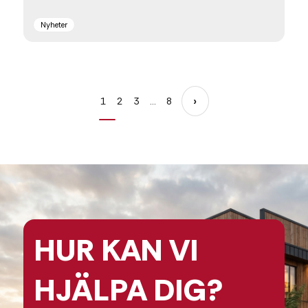
Nyheter
›
1
2
3
…
8
HUR KAN
VI
HJÄLPA
DIG?