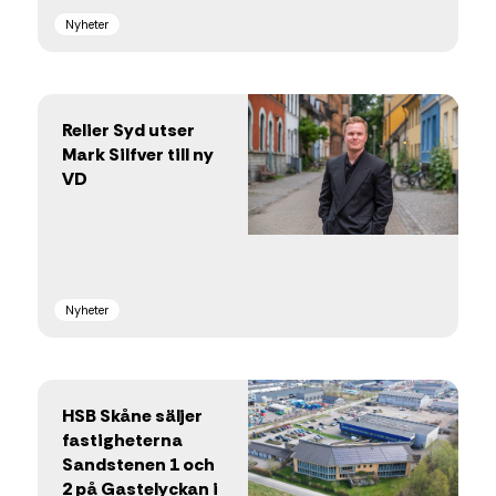
Nyheter
Relier Syd utser
Mark Silfver till ny
VD
Nyheter
HSB Skåne säljer
fastigheterna
Sandstenen 1 och
2 på Gastelyckan i