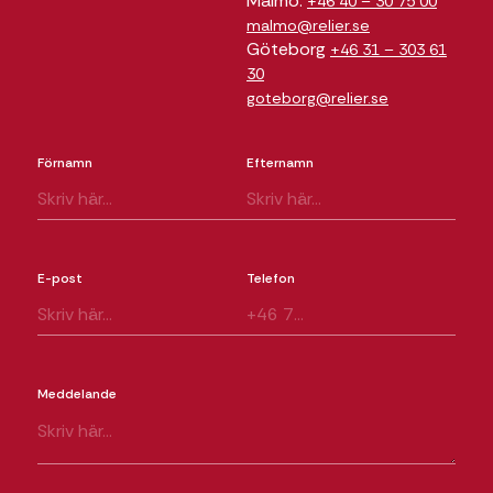
Malmö:
+46 40 – 30 75 00
malmo@relier.se
Göteborg
+46 31 – 303 61
30
goteborg@relier.se
Förnamn
Efternamn
E-post
Telefon
Meddelande