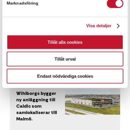
Marknadsföring
Nosli AB förvärvar
fastighet på
Visa detaljer
Läreda
industriområde i
Tillåt alla cookies
Hässleholm
Tillåt urval
Nyheter
Endast nödvändiga cookies
Wihlborgs bygger
ny anläggning till
Caldic som
samlokaliserar till
Malmö.