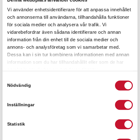
Relier i Göteborg
Vi använder enhetsidentifierare för att anpassa innehållet
och annonserna till användarna, tillhandahålla funktioner
för sociala medier och analysera vår trafik. Vi
vidarebefordrar även sådana identifierare och annan
information från din enhet till de sociala medier och
annons- och analysföretag som vi samarbetar med.
Övrigt
Dessa kan i sin tur kombinera informationen med annan
information som du har tillhandahållit eller som de har
samlat in när du har använt deras tjänster.
Region Skåne hyr
Samtyckesval
3.000 kvm av
Nödvändig
Stenvalvet
Inställningar
Statistik
Nyheter