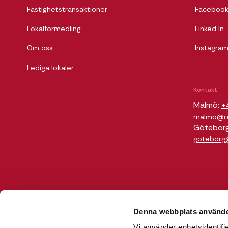
Fastighetstransaktioner
Faceboo
Lokalförmedling
Linked In
Om oss
Instagra
Lediga lokaler
Kontakt
Malmö:
+
malmo@rel
Götebor
goteborg@
Denna webbplats använde
Vi använder enhetsidentifie