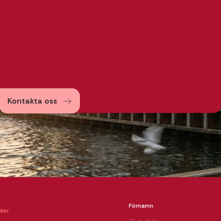
Kontakta oss
Förnamn
ier