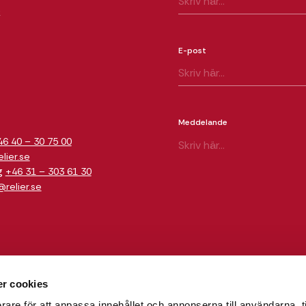
k
E-post
m
Meddelande
46 40 – 30 75 00
ier.se
g
+46 31 – 303 61 30
relier.se
r cookies
rare för att anpassa innehållet och annonserna till användarna, t