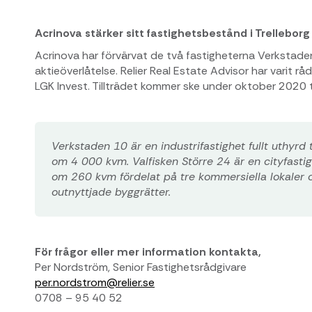
Acrinova stärker sitt fastighetsbestånd i Trelleborg
Acrinova har förvärvat de två fastigheterna Verkstaden
aktieöverlåtelse. Relier Real Estate Advisor har varit r
LGK Invest. Tillträdet kommer ske under oktober 2020 ti
Verkstaden 10 är en industrifastighet fullt uthyrd 
om 4 000 kvm. Valfisken Större 24 är en cityfast
om 260 kvm fördelat på tre kommersiella lokaler o
outnyttjade byggrätter.
För frågor eller mer information kontakta,
Per Nordström, Senior Fastighetsrådgivare
per.nordstrom@relier.se
0708 – 95 40 52