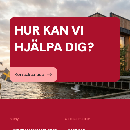
HUR KAN
VI
HJÄLPA
DIG?
Kontakta oss
Meny
Sociala medier