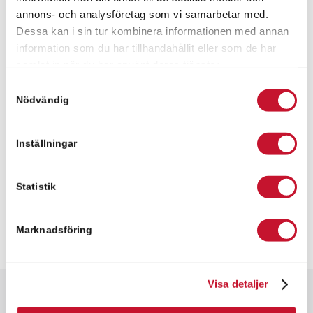
+46 736 630029
annons- och analysföretag som vi samarbetar med.
Dessa kan i sin tur kombinera informationen med annan
information som du har tillhandahållit eller som de har
samlat in när du har använt deras tjänster.
Meddelande
Samtyckesval
Nödvändig
Inställningar
Statistik
Marknadsföring
Visa detaljer
Snabbfakta