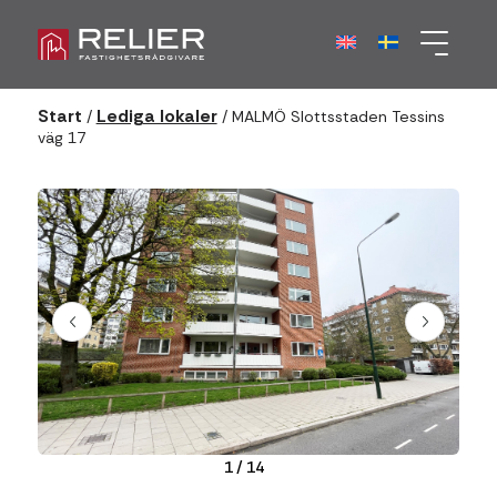
Start
Lediga lokaler
/
/
MALMÖ Slottsstaden Tessins
väg 17
1
/
14