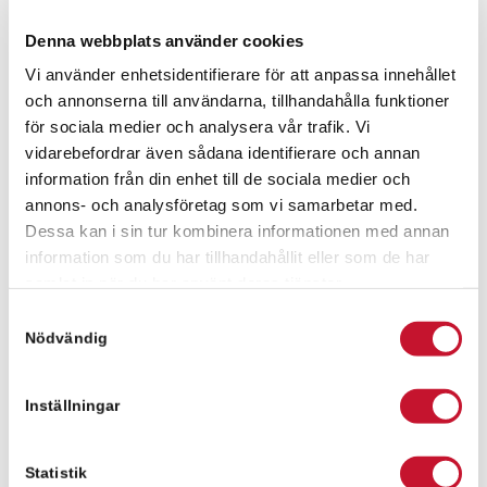
Tack vare goda kommunikationer är det enkelt att
Denna webbplats använder cookies
ta sig till andra delar av Malmö från Slottsstaden.
Vi använder enhetsidentifierare för att anpassa innehållet
Området har på senare år genomgått förnyelse och
och annonserna till användarna, tillhandahålla funktioner
blivit känt för sin harmoniska atmosfär och
för sociala medier och analysera vår trafik. Vi
bevarade arkitektur.
vidarebefordrar även sådana identifierare och annan
information från din enhet till de sociala medier och
Kontaktperson för frågor
annons- och analysföretag som vi samarbetar med.
Fanny Pålsson
Dessa kan i sin tur kombinera informationen med annan
information som du har tillhandahållit eller som de har
samlat in när du har använt deras tjänster.
Fanny Pålsson
Samtyckesval
Nödvändig
fanny.palsson@relier.se
+46 736 630029
Inställningar
Statistik
Meddelande