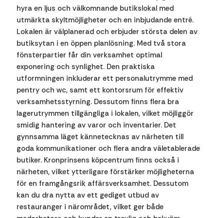
hyra en ljus och välkomnande butikslokal med
utmärkta skyltmöjligheter och en inbjudande entré.
Lokalen är välplanerad och erbjuder största delen av
butiksytan i en öppen planlösning. Med två stora
fönsterpartier får din verksamhet optimal
exponering och synlighet. Den praktiska
utformningen inkluderar ett personalutrymme med
pentry och wc, samt ett kontorsrum för effektiv
verksamhetsstyrning. Dessutom finns flera bra
lagerutrymmen tillgängliga i lokalen, vilket möjliggör
smidig hantering av varor och inventarier. Det
gynnsamma läget kännetecknas av närheten till
goda kommunikationer och flera andra väletablerade
butiker. Kronprinsens köpcentrum finns också i
närheten, vilket ytterligare förstärker möjligheterna
för en framgångsrik affärsverksamhet. Dessutom
kan du dra nytta av ett gediget utbud av
restauranger i närområdet, vilket ger både