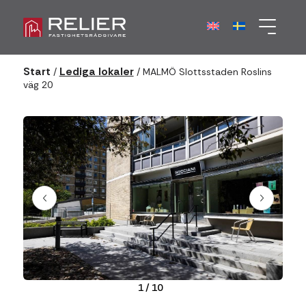
Start
Lediga lokaler
/
/
MALMÖ Slottsstaden Roslins
väg 20
1
/
10