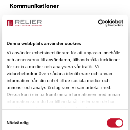
Kommunikationer
Nyhamnen i Malmö har ett utmärkt läge med
förstklassiga kommunikationsmöjligheter. Med bara
ett stenkast från Malmö centralstation, som är en
av Sveriges största transporthubbar, är det enkelt
att pendla både inom staden och till närliggande
Denna webbplats använder cookies
städer som Lund, Köpenhamn och Helsingborg.
Vi använder enhetsidentifierare för att anpassa innehållet
Området har också bra bussförbindelser och
och annonserna till användarna, tillhandahålla funktioner
cykelvägar, vilket gör det lättillgängligt oavsett
för sociala medier och analysera vår trafik. Vi
transportmedel. Närheten till Öresundsbron ger
vidarebefordrar även sådana identifierare och annan
dessutom snabba internationella förbindelser, och
Malmö Airport samt Köpenhamns flygplats Kastrup
information från din enhet till de sociala medier och
nås smidigt med bil eller tåg. Detta gör Nyhamnen till
annons- och analysföretag som vi samarbetar med.
en idealisk plats för både företag och boende som
Dessa kan i sin tur kombinera informationen med annan
värdesätter goda transportalternativ.
information som du har tillhandahållit eller som de har
samlat in när du har använt deras tjänster.
Samtyckesval
Kontaktperson för frågor
Nödvändig
Fanny Pålsson