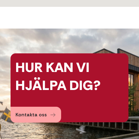
HUR KAN
VI
HJÄLPA
DIG?
Kontakta oss