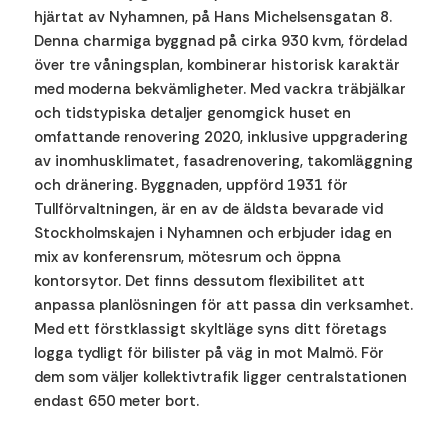
hjärtat av Nyhamnen, på Hans Michelsensgatan 8.
Denna charmiga byggnad på cirka 930 kvm, fördelad
över tre våningsplan, kombinerar historisk karaktär
med moderna bekvämligheter. Med vackra träbjälkar
och tidstypiska detaljer genomgick huset en
omfattande renovering 2020, inklusive uppgradering
av inomhusklimatet, fasadrenovering, takomläggning
och dränering. Byggnaden, uppförd 1931 för
Tullförvaltningen, är en av de äldsta bevarade vid
Stockholmskajen i Nyhamnen och erbjuder idag en
mix av konferensrum, mötesrum och öppna
kontorsytor. Det finns dessutom flexibilitet att
anpassa planlösningen för att passa din verksamhet.
Med ett förstklassigt skyltläge syns ditt företags
logga tydligt för bilister på väg in mot Malmö. För
dem som väljer kollektivtrafik ligger centralstationen
endast 650 meter bort.