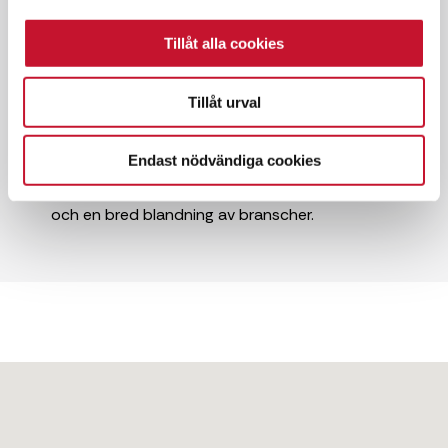
✓ Hyresrätt
Tillåt alla cookies
✓ Goda kommunikationer
Tillåt urval
Ett strategiskt läge för logistik och synlighet
för ert varumärke. Fastigheten syns från E6 och
Endast nödvändiga cookies
E65 som dagligen är högt trafikerat. Området
Elisedal och Jägersro har hög företagsamhet
och en bred blandning av branscher.