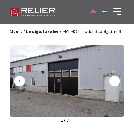
Start
Lediga lokaler
/
/
MALMÖ Elisedal Sadelgatan 6
1
/
7