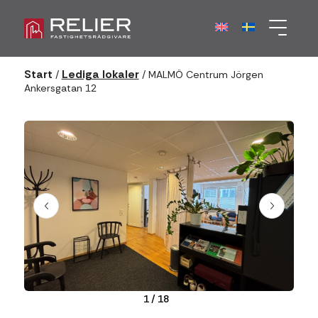
Start
Lediga lokaler
/
/
MALMÖ Centrum Jörgen
Ankersgatan 12
1
/
18