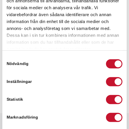
och annonserna till användarna, tillhandahålla funktioner
+46 736 630029
för sociala medier och analysera vår trafik. Vi
vidarebefordrar även sådana identifierare och annan
information från din enhet till de sociala medier och
annons- och analysföretag som vi samarbetar med.
Meddelande
Dessa kan i sin tur kombinera informationen med annan
information som du har tillhandahållit eller som de har
samlat in när du har använt deras tjänster.
Samtyckesval
Nödvändig
Inställningar
Statistik
Marknadsföring
Snabbfakta