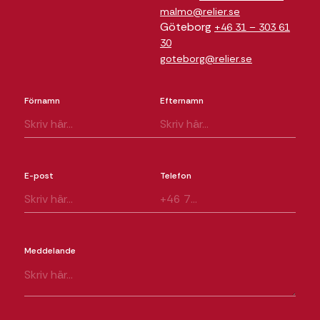
malmo@relier.se
Göteborg
+46 31 – 303 61
30
goteborg@relier.se
Förnamn
Efternamn
E-post
Telefon
Meddelande