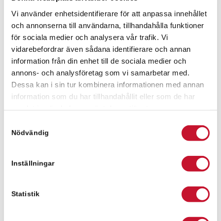
Kommer du med bil finns det gott om
Vi använder enhetsidentifierare för att anpassa innehållet
parkeringsmöjligheter i närheten av fastigheten.
och annonserna till användarna, tillhandahålla funktioner
för sociala medier och analysera vår trafik. Vi
Kontaktperson för frågor
vidarebefordrar även sådana identifierare och annan
Fanny Pålsson
information från din enhet till de sociala medier och
annons- och analysföretag som vi samarbetar med.
Dessa kan i sin tur kombinera informationen med annan
information som du har tillhandahållit eller som de har
Fanny Pålsson
samlat in när du har använt deras tjänster.
fanny.palsson@relier.se
Samtyckesval
+46 736 630029
Nödvändig
Inställningar
Meddelande
Statistik