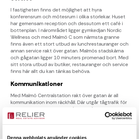
I fastigheten finns det möjlighet att hyra
konferensrum och mötesrum i olika storlekar. Huset
har gemensam reception och dessutom ett café i
bottenplan. I närområdet ligger gymkedjan Nordic
Wellness och med Malmö C som närmsta granne
finns även ett stort utbud av lunchrestauranger och
annan service rakt över gatan. Malmös stadskärna
och gågatan ligger 10 minuters promenad bort. Med
sitt stora utbud av butiker, restauranger och service
finns här allt du kan tänkas behöva.
Kommunikationer
Med Malmö Centralstation rakt över gatan är all
kommunikation inom räckhåll. Där utgår tågtrafik för
att snabbt komma vidare både uppåt i landet men
även snabbt över sundet till Danmark och resten av
världen. De flesta regionbussarna och
stadsbussarna utgår också från Malmö C vilket gör
det enkelt att pendla till och från Slagthuset.
Denna webbplats använder cookies