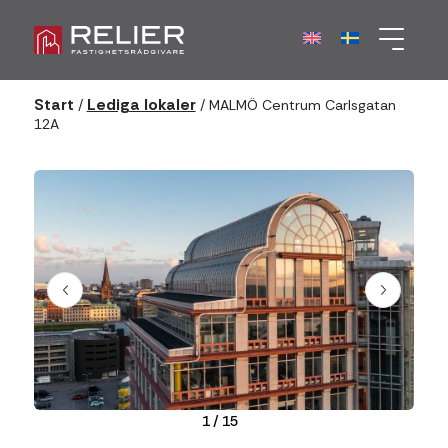
Start
Lediga lokaler
/
/
MALMÖ Centrum Carlsgatan
12A
1
/
15