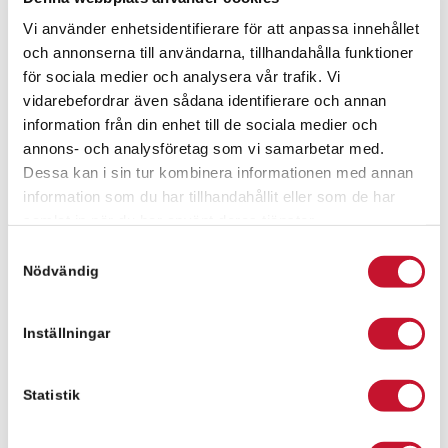
Fanny Pålsson
Vi använder enhetsidentifierare för att anpassa innehållet
och annonserna till användarna, tillhandahålla funktioner
för sociala medier och analysera vår trafik. Vi
Fanny Pålsson
vidarebefordrar även sådana identifierare och annan
fanny.palsson@relier.se
information från din enhet till de sociala medier och
+46 736 630029
annons- och analysföretag som vi samarbetar med.
Dessa kan i sin tur kombinera informationen med annan
information som du har tillhandahållit eller som de har
samlat in när du har använt deras tjänster.
Meddelande
Samtyckesval
Nödvändig
Inställningar
Statistik