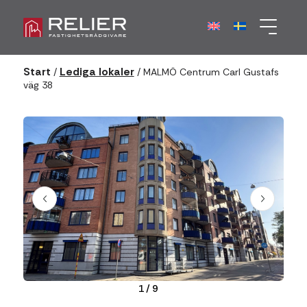
Start
Lediga lokaler
/
/
MALMÖ Centrum Carl Gustafs
väg 38
1
/
9