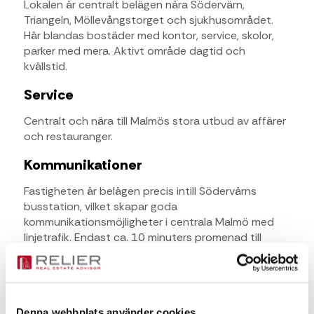
Lokalen är centralt belägen nära Södervärn,
Triangeln, Möllevångstorget och sjukhusområdet.
Här blandas bostäder med kontor, service, skolor,
parker med mera. Aktivt område dagtid och
kvällstid.
Service
Centralt och nära till Malmös stora utbud av affärer
och restauranger.
Kommunikationer
Fastigheten är belägen precis intill Södervärns
busstation, vilket skapar goda
kommunikationsmöjligheter i centrala Malmö med
linjetrafik. Endast ca. 10 minuters promenad till
Triangeln, där tåg och bussar går i alla riktningar.
Kontaktperson för frågor
Denna webbplats använder cookies