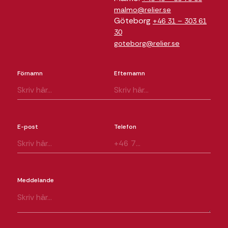
malmo@relier.se
Göteborg
+46 31 – 303 61
30
goteborg@relier.se
Förnamn
Efternamn
E-post
Telefon
Meddelande