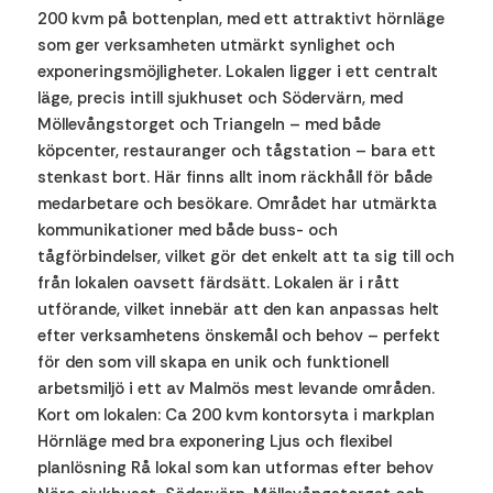
200 kvm på bottenplan, med ett attraktivt hörnläge
som ger verksamheten utmärkt synlighet och
exponeringsmöjligheter. Lokalen ligger i ett centralt
läge, precis intill sjukhuset och Södervärn, med
Möllevångstorget och Triangeln – med både
köpcenter, restauranger och tågstation – bara ett
stenkast bort. Här finns allt inom räckhåll för både
medarbetare och besökare. Området har utmärkta
kommunikationer med både buss- och
tågförbindelser, vilket gör det enkelt att ta sig till och
från lokalen oavsett färdsätt. Lokalen är i rått
utförande, vilket innebär att den kan anpassas helt
efter verksamhetens önskemål och behov – perfekt
för den som vill skapa en unik och funktionell
arbetsmiljö i ett av Malmös mest levande områden.
Kort om lokalen: Ca 200 kvm kontorsyta i markplan
Hörnläge med bra exponering Ljus och flexibel
planlösning Rå lokal som kan utformas efter behov