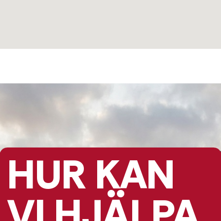
HUR KAN
VI HJÄLPA