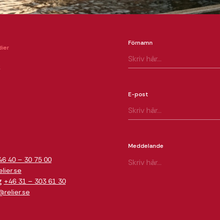
Förnamn
ier
k
E-post
m
Meddelande
46 40 – 30 75 00
ier.se
g
+46 31 – 303 61 30
relier.se