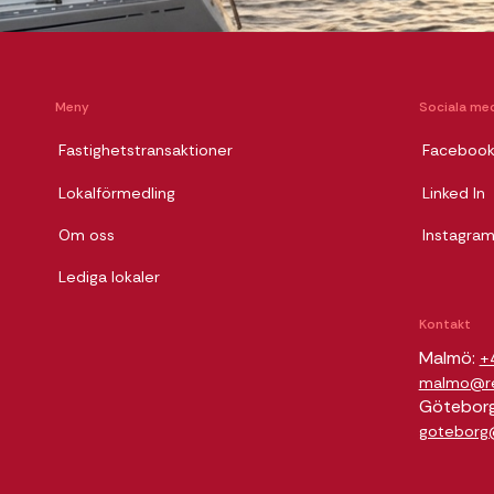
Meny
Sociala med
Fastighetstransaktioner
Faceboo
Lokalförmedling
Linked In
Om oss
Instagra
Lediga lokaler
Kontakt
Malmö:
+
malmo@rel
Götebor
goteborg@