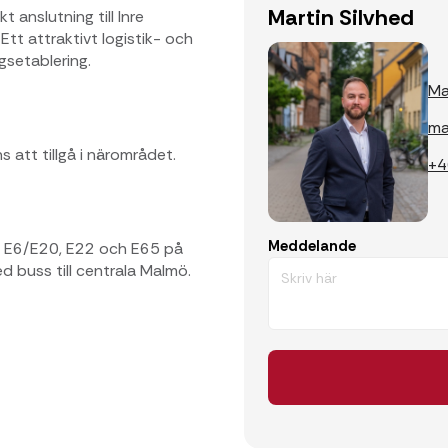
Martin Silvhed
 anslutning till Inre
tt attraktivt logistik- och
setablering.
Ma
ma
 att tillgå i närområdet.
+4
Meddelande
rån E6/E20, E22 och E65 på
d buss till centrala Malmö.