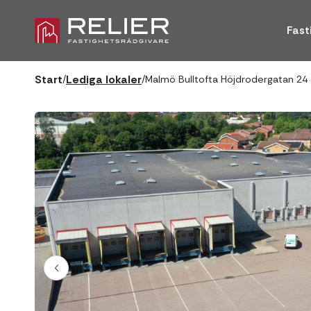
Fast
Start
Lediga lokaler
/
/
Malmö Bulltofta Höjdrodergatan 24