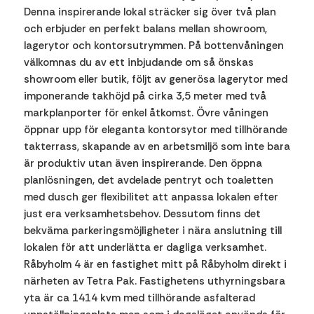
Denna inspirerande lokal sträcker sig över två plan
och erbjuder en perfekt balans mellan showroom,
lagerytor och kontorsutrymmen. På bottenvåningen
välkomnas du av ett inbjudande om så önskas
showroom eller butik, följt av generösa lagerytor med
imponerande takhöjd på cirka 3,5 meter med två
markplanporter för enkel åtkomst. Övre våningen
öppnar upp för eleganta kontorsytor med tillhörande
takterrass, skapande av en arbetsmiljö som inte bara
är produktiv utan även inspirerande. Den öppna
planlösningen, det avdelade pentryt och toaletten
med dusch ger flexibilitet att anpassa lokalen efter
just era verksamhetsbehov. Dessutom finns det
bekväma parkeringsmöjligheter i nära anslutning till
lokalen för att underlätta er dagliga verksamhet.
Råbyholm 4 är en fastighet mitt på Råbyholm direkt i
närheten av Tetra Pak. Fastighetens uthyrningsbara
yta är ca 1414 kvm med tillhörande asfalterad