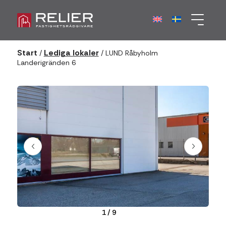
Start
Lediga lokaler
/
/
LUND Råbyholm
Landerigränden 6
1
/
9