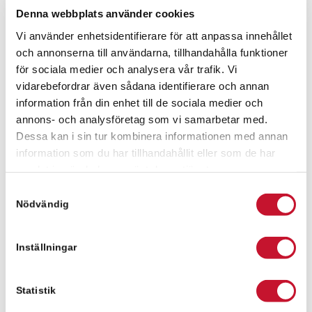
Denna webbplats använder cookies
Fanny Pålsson
Vi använder enhetsidentifierare för att anpassa innehållet
och annonserna till användarna, tillhandahålla funktioner
för sociala medier och analysera vår trafik. Vi
Fanny Pålsson
vidarebefordrar även sådana identifierare och annan
fanny.palsson@relier.se
information från din enhet till de sociala medier och
+46 736 630029
annons- och analysföretag som vi samarbetar med.
Dessa kan i sin tur kombinera informationen med annan
information som du har tillhandahållit eller som de har
samlat in när du har använt deras tjänster.
Meddelande
Samtyckesval
Nödvändig
Inställningar
Statistik