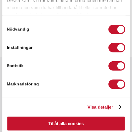
Dessa kan i sin tur kombinera informationen med annan
information som du har tillhandahållit eller som de har
samlat in när du har använt deras tjänster.
Samtyckesval
Nödvändig
Inställningar
Statistik
Snabbfakta
✓ 88 kvm
Marknadsföring
✓ Kontorslokal
✓ Hyresrätt
Visa detaljer
✓ Goda kommunikationer
Tillåt alla cookies