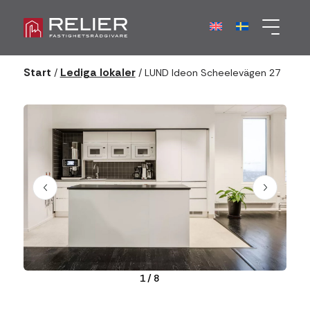
Start
Lediga lokaler
/
/
LUND Ideon Scheelevägen 27
1
/
8