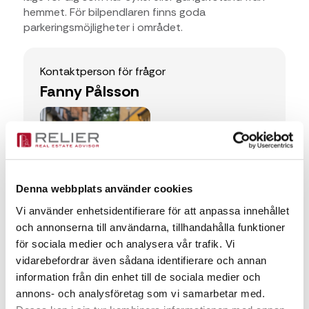
hemmet. För bilpendlaren finns goda
parkeringsmöjligheter i området.
Kontaktperson för frågor
Fanny Pålsson
Fanny Pålsson
fanny.palsson@relier.se
+46 736 630029
Denna webbplats använder cookies
Vi använder enhetsidentifierare för att anpassa innehållet
och annonserna till användarna, tillhandahålla funktioner
för sociala medier och analysera vår trafik. Vi
Meddelande
vidarebefordrar även sådana identifierare och annan
information från din enhet till de sociala medier och
annons- och analysföretag som vi samarbetar med.