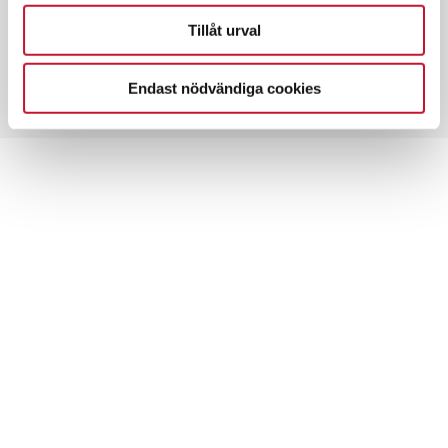
Ideon Science Park ligger i nordöstra Lund med
mycket hög företagsamhet, främst inom
Tillåt urval
forskning och utveckling och är ett av Sveriges
första och främsta innovationsdistrikt.
Endast nödvändiga cookies