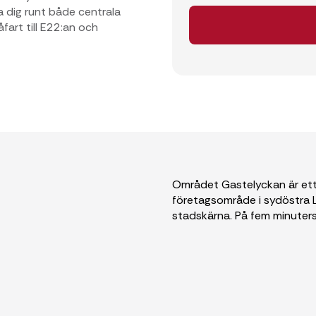
a dig runt både centrala
art till E22:an och
Området Gastelyckan är ett
företagsområde i sydöstra L
stadskärna. På fem minuters