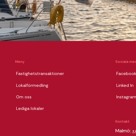
Meny
Sociala med
Fastighetstransaktioner
Faceboo
Lokalförmedling
Linked In
Om oss
Instagra
Lediga lokaler
Kontakt
Malmö:
+