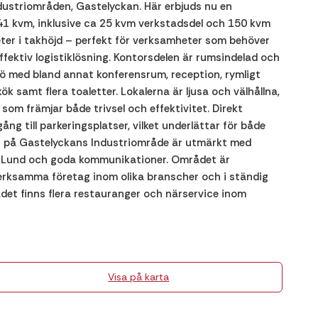
dustriområden, Gastelyckan. Här erbjuds nu en
541 kvm, inklusive ca 25 kvm verkstadsdel och 150 kvm
ter i takhöjd – perfekt för verksamheter som behöver
fektiv logistiklösning. Kontorsdelen är rumsindelad och
ljö med bland annat konferensrum, reception, rymligt
k samt flera toaletter. Lokalerna är ljusa och välhållna,
om främjar både trivsel och effektivitet. Direkt
gång till parkeringsplatser, vilket underlättar för både
t på Gastelyckans Industriområde är utmärkt med
la Lund och goda kommunikationer. Området är
erksamma företag inom olika branscher och i ständig
rådet finns flera restauranger och närservice inom
Visa på karta