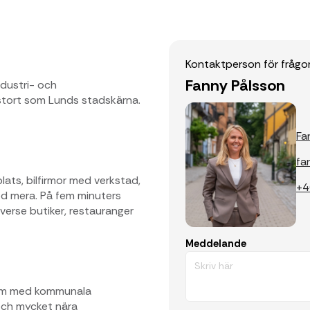
Kontaktperson för frågo
Fanny Pålsson
dustri- och
 stort som Lunds stadskärna.
Fa
fa
ats, bilfirmor med verkstad,
+4
med mera. På fem minuters
verse butiker, restauranger
Meddelande
 som med kommunala
 och mycket nära