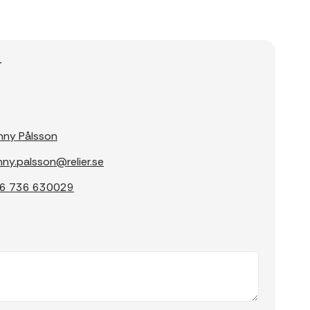
r
nny Pålsson
nny.palsson@relier.se
6 736 630029