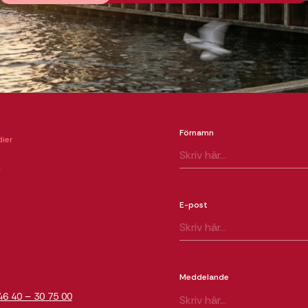
Förnamn
ier
k
E-post
m
Meddelande
46 40 – 30 75 00