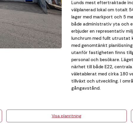
Lunds mest eftertraktade in
välplanerad lokal om totalt 
lager med markport och 5 me
både administrativ yta och ef
erbjuder en representativ mi
lunchrum med fullt utrustat kö
med genomtänkt planlösning s
utanför fastigheten finns till
personal och besökare. Läge
närhet till både E22, centra
väletablerat med cirka 180 v
tillväxt och utveckling. I om
gångavstånd.
Visa planritning