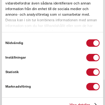
vidarebefordrar även sådana identifierare och annan
information från din enhet till de sociala medier och
Meddelande
annons- och analysföretag som vi samarbetar med.
Dessa kan i sin tur kombinera informationen med annan
information som du har tillhandahållit eller som de har
samlat in när du har använt deras tjänster.
Samtyckesval
Nödvändig
Inställningar
Statistik
Marknadsföring
Snabbfakta
✓ 248 kvm
Visa detaljer