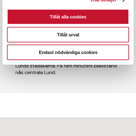
✓ Kontorslokal
✓ Hyresrätt
Tillåt alla cookies
✓ Goda kommunikationer
Tillåt urval
Området Gastelyckan är ett ständigt
expanderande industri- och företagsområde i
Endast nödvändiga cookies
sydöstra Lund. Området är idag lika stort som
Lunds stadskärna. På fem minuters bilavstånd
nås centrala Lund.