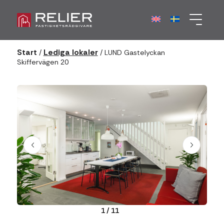
Start
Lediga lokaler
/
/
LUND Gastelyckan
Skiffervägen 20
1
/
11