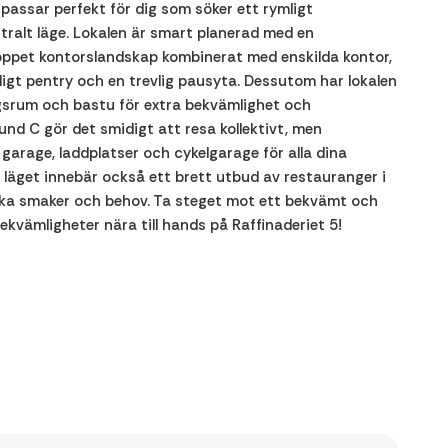
 passar perfekt för dig som söker ett rymligt
ralt läge. Lokalen är smart planerad med en
öppet kontorslandskap kombinerat med enskilda kontor,
igt pentry och en trevlig pausyta. Dessutom har lokalen
srum och bastu för extra bekvämlighet och
Lund C gör det smidigt att resa kollektivt, men
 garage, laddplatser och cykelgarage för alla dina
 läget innebär också ett brett utbud av restauranger i
lika smaker och behov. Ta steget mot ett bekvämt och
bekvämligheter nära till hands på Raffinaderiet 5!