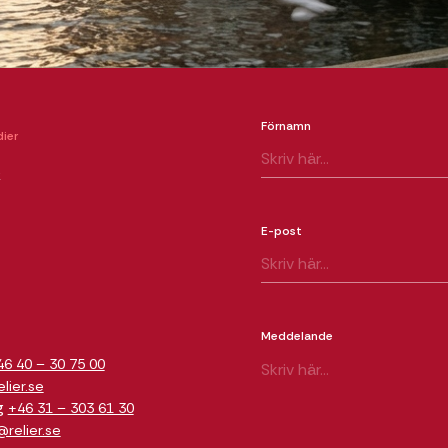
Förnamn
ier
k
E-post
m
Meddelande
46 40 – 30 75 00
ier.se
g
+46 31 – 303 61 30
relier.se