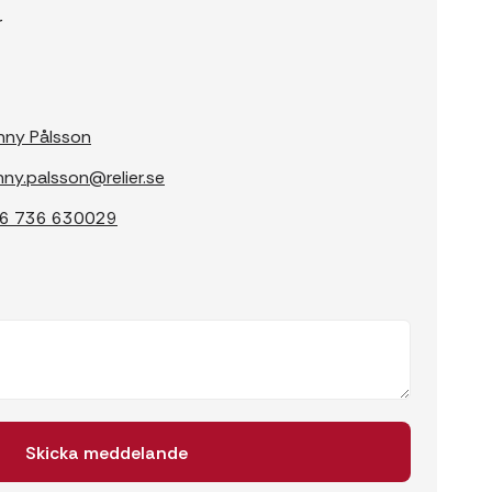
r
nny Pålsson
nny.palsson@relier.se
6 736 630029