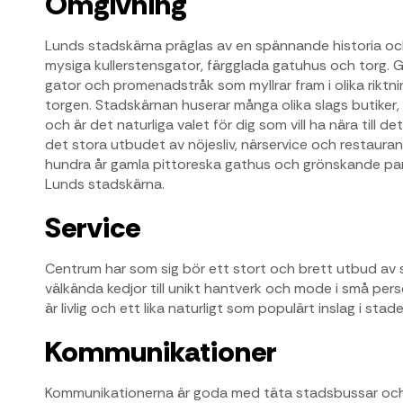
Omgivning
Lunds stadskärna präglas av en spännande historia oc
mysiga kullerstensgator, färgglada gatuhus och torg. 
gator och promenadstråk som myllrar fram i olika riktn
torgen. Stadskärnan huserar många olika slags butiker,
och är det naturliga valet för dig som vill ha nära till de
det stora utbudet av nöjesliv, närservice och restaura
hundra år gamla pittoreska gathus och grönskande parker
Lunds stadskärna.
Service
Centrum har som sig bör ett stort och brett utbud av sh
välkända kedjor till unikt hantverk och mode i små pers
är livlig och ett lika naturligt som populärt inslag i stade
Kommunikationer
Kommunikationerna är goda med täta stadsbussar och 