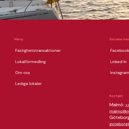
Meny
Sociala med
Fastighetstransaktioner
Faceboo
Lokalförmedling
Linked In
Om oss
Instagra
Lediga lokaler
Kontakt
Malmö:
+
malmo@rel
Götebor
goteborg@