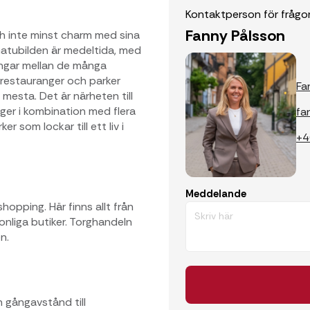
Kontaktperson för frågo
Fanny Pålsson
h inte minst charm med sina
Gatubilden är medeltida, med
ingar mellan de många
 restauranger och parker
Fa
t mesta. Det är närheten till
nger i kombination med flera
fa
 som lockar till ett liv i
+4
Meddelande
opping. Här finns allt från
onliga butiker. Torghandeln
n.
gångavstånd till