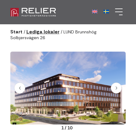
Start
Lediga lokaler
/
/
LUND Brunnshög
Solbjersvägen 26
1
/
10