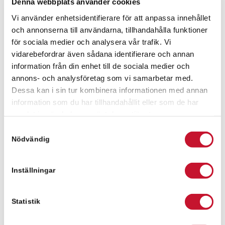
Denna webbplats använder cookies
Vi använder enhetsidentifierare för att anpassa innehållet
och annonserna till användarna, tillhandahålla funktioner
Fanny Pålsson
för sociala medier och analysera vår trafik. Vi
fanny.palsson@relier.se
vidarebefordrar även sådana identifierare och annan
information från din enhet till de sociala medier och
+46 736 630029
annons- och analysföretag som vi samarbetar med.
Dessa kan i sin tur kombinera informationen med annan
information som du har tillhandahållit eller som de har
Meddelande
samlat in när du har använt deras tjänster.
Samtyckesval
Nödvändig
Inställningar
Statistik