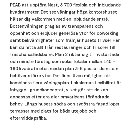
PEAB att uppföra Nest, 8 700 flexibla och inbjudande
kvadratmeter. Det sex våningar höga kontorshuset
hälsar dig välkommen med en inbjudande entré.
Bottenvåningen präglas av transparens och
öppenhet och erbjuder generösa ytor för coworking
samt bekvämligheter som främjar husets trivsel. Här
kan du hitta allt från restauranger och frisörer till
fräscha salladsbarer. Plan 2 riktar sig till nystartade
och mindre företag som söker lokaler mellan 140 –
190 kvadratmeter, medan plan 3-6 passar dem som
behöver större ytor. Det finns även möjlighet att
kombinera flera våningsplan. Lokalernas flexibilitet är
inbyggd i grundkonceptet, vilket gör att de kan
anpassas efter era eller omvärldens förändrade
behov. Längs husets södra och sydöstra fasad löper
terrasser med plats för både utejobb och
eftermiddagsfika.