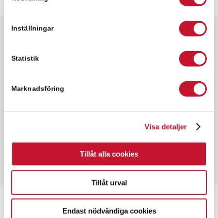
Inställningar
Snabbfakta
✓ 1,500 kvm
Statistik
✓ Industri-/verkstadslokal
✓ Hyresrätt
Marknadsföring
✓ Goda kommunikationer
Visa detaljer
I området finns företag som grossister,
produktion och industri verksamhet
Tillåt alla cookies
Tillåt urval
Endast nödvändiga cookies