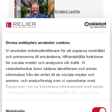
Anders Ledtje
anders.ledtje@relier.se
+46 731 401040
Denna webbplats använder cookies
Meddelande
Vi använder enhetsidentifierare för att anpassa innehållet
och annonserna till användarna, tillhandahålla funktioner
för sociala medier och analysera vår trafik. Vi
vidarebefordrar även sådana identifierare och annan
information från din enhet till de sociala medier och
annons- och analysföretag som vi samarbetar med.
Dessa kan i sin tur kombinera informationen med annan
information som du har tillhandahållit eller som de har
samlat in när du har använt deras tjänster.
Samtyckesval
Nödvändig