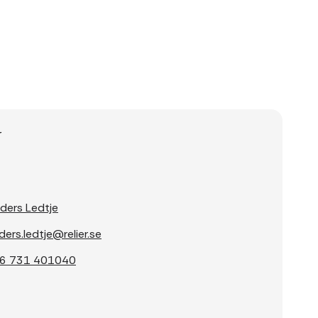
r
ders Ledtje
ders.ledtje@relier.se
6 731 401040