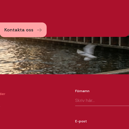
Kontakta oss
Förnamn
ier
k
E-post
m