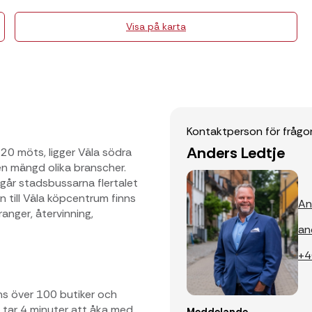
Visa på karta
Kontaktperson för frågo
Anders Ledtje
20 möts, ligger Väla södra
en mängd olika branscher.
y går stadsbussarna flertalet
 till Väla köpcentrum finns
An
anger, återvinning,
an
+4
ns över 100 butiker och
et tar 4 minuter att åka med