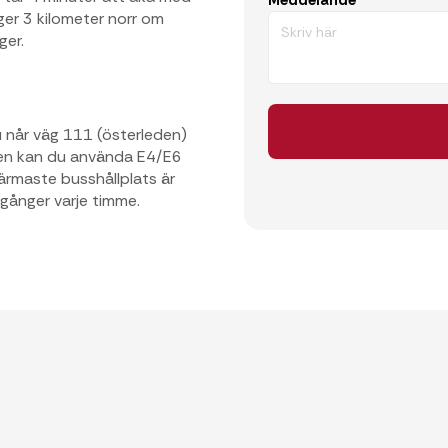
Meddelande
gger 3 kilometer norr om
ger.
u når väg 111 (österleden)
ägen kan du använda E4/E6
ärmaste busshållplats är
 gånger varje timme.