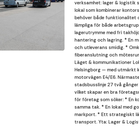
verksamhet: lager & logistik
lokal som kombinerar kontor
behöver både funktionalitet 
lämpliga för både arbetsgrupp
lagerutrymme med fri takhöjd 
hantering och lagring. * En ma
och utleverans smidig. * Omk
fiberanslutning och mötesrum
Läget & kommunikationer Lok
Helsingborg — med utmärkt 
motorvägen E4/E6. Närmaste b
stadsbusslinje 27 två gånger
vilket skapar en bra företagsm
för företag som söker: * En k
samma tak. * En lokal med god
markport. * Ett strategiskt l
transport. Yta: Lager & Logi