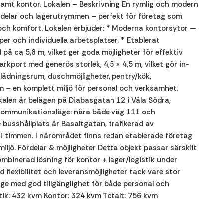
 samt kontor. Lokalen – Beskrivning En rymlig och modern
sdelar och lagerutrymmen – perfekt för företag som
och komfort. Lokalen erbjuder: * Moderna kontorsytor —
er och individuella arbetsplatser. * Etablerat
på ca 5,8 m, vilket ger goda möjligheter för effektiv
rkport med generös storlek, 4,5 × 4,5 m, vilket gör in-
lädningsrum, duschmöjligheter, pentry/kök,
 – en komplett miljö för personal och verksamhet.
alen är belägen på Diabasgatan 12 i Väla Södra,
kommunikationsläge: nära både väg 111 och
usshållplats är Basaltgatan, trafikerad av
 i timmen. I närområdet finns redan etablerade företag
iljö. Fördelar & möjligheter Detta objekt passar särskilt
ombinerad lösning för kontor + lager/logistik under
 flexibilitet och leveransmöjligheter tack vare stor
äge med god tillgänglighet för både personal och
stik: 432 kvm Kontor: 324 kvm Totalt: 756 kvm