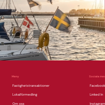
Meny
Sociala med
Fastighetstransaktioner
Faceboo
Lokalförmedling
Linked In
Om oss
Instagra