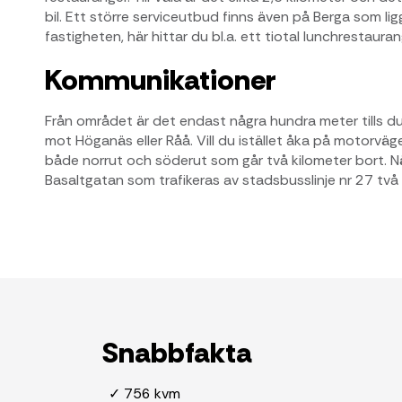
bil. Ett större serviceutbud finns även på Berga som li
fastigheten, här hittar du bl.a. ett tiotal lunchrestauran
Kommunikationer
Från området är det endast några hundra meter tills d
mot Höganäs eller Råå. Vill du istället åka på motorv
både norrut och söderut som går två kilometer bort. N
Basaltgatan som trafikeras av stadsbusslinje nr 27 två
Snabbfakta
✓ 756 kvm