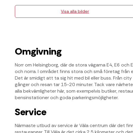
Visa alla bilder
Omgivning
Norr om Helsingborg, där de stora vägarna E4, E6 och E
och norra. I området finns stora och små företag från 
Det är smidigt att ta sig hit med bil eller buss. Från cit
gånger och resan tar 15-20 minuter. Tack vare närheten
alla bekvämligheter här, som exempelvis butiker, restaur
bensinstationer och goda parkeringsmöjligheter.
Service
Närmaste utbud av service är Väla centrum där det fin
restauranger. Till Väla är det cirka 2,5 kilometer och d