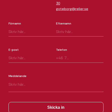
30
goteborg@relier.se
Förnamn
Efternamn
E-post
Telefon
Meddelande