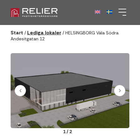
Start
Lediga lokaler
/
/
HELSINGBORG Väla Södra
Andesitgatan 12
1
/
2