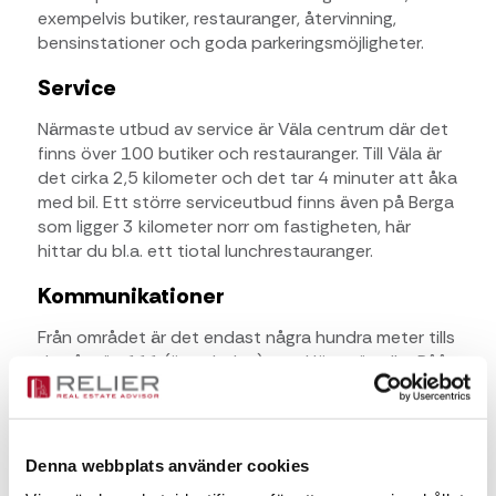
exempelvis butiker, restauranger, återvinning,
bensinstationer och goda parkeringsmöjligheter.
Service
Närmaste utbud av service är Väla centrum där det
finns över 100 butiker och restauranger. Till Väla är
det cirka 2,5 kilometer och det tar 4 minuter att åka
med bil. Ett större serviceutbud finns även på Berga
som ligger 3 kilometer norr om fastigheten, här
hittar du bl.a. ett tiotal lunchrestauranger.
Kommunikationer
Från området är det endast några hundra meter tills
du når väg 111 (österleden) mot Höganäs eller Råå.
Vill du istället åka på motorvägen kan du använda
E4/E6 både norrut och söderut som går två
kilometer bort. Närmaste busshållplats är
Basaltgatan som trafikeras av stadsbusslinje nr 27
Denna webbplats använder cookies
två gånger varje timme.