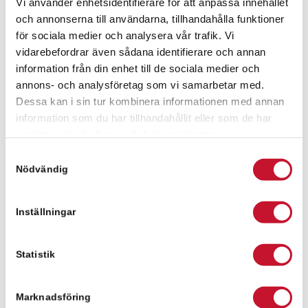
Vi använder enhetsidentifierare för att anpassa innehållet
och annonserna till användarna, tillhandahålla funktioner
Kontaktperson för frågor
för sociala medier och analysera vår trafik. Vi
vidarebefordrar även sådana identifierare och annan
Anders Ledtje
information från din enhet till de sociala medier och
annons- och analysföretag som vi samarbetar med.
Dessa kan i sin tur kombinera informationen med annan
Anders Ledtje
information som du har tillhandahållit eller som de har
anders.ledtje@relier.se
samlat in när du har använt deras tjänster.
+46 731 401040
Samtyckesval
Nödvändig
Meddelande
Inställningar
Statistik
Marknadsföring