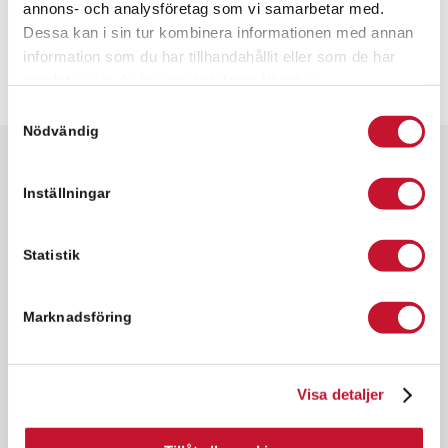
annons- och analysföretag som vi samarbetar med.
Dessa kan i sin tur kombinera informationen med annan
information som du har tillhandahållit eller som de har
samlat in när du har använt deras tjänster.
Samtyckesval
Nödvändig
Snabbfakta
Inställningar
✓ 1,329 kvm
✓ Kontorslokal
Statistik
✓ Hyresrätt
✓ Goda kommunikationer
Marknadsföring
Åkarp ligger i en storstadsregion, åtta km
Visa detaljer
nordväst om Malmö, och har en hel del att
erbjuda om du är intresserad av natur, kultur,