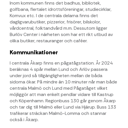
Inom kommunen finns det badhus, bibliotek,
golfbana, flertalet idrottsföreningar, studiecirklar,
Komvux etc. I de centrala delarna finns det
dagligvarubutiker, pizzerior, frisörer, bilskolor,
vårdcentral, folktandvård m.m. Dessutom ligger
Burlöv Center i närheten som har ett rikt utbud av
olika butiker, restauranger och caféer.
Kommunikationer
I centrala Åkarp finns en pågatågstation. År 2024
beräknas 4 spår mellan Lund och Arlöv passera
under jord så tillgängligheten mellan de båda
sidorna ökar. På mindre än 10 minuter når man både
centrala Malmö och Lund med Pågatåget vilket
möjliggör att man enkelt pendlar vidare till Kastrup
och Köpenhamn. Regionbuss 130 går genom Åkarp
och tar dig till Malmö eller Lund via Hjärup. Buss 133
trafikerar sträckan Malmö-Lomma och stannar
också i Åkarp.