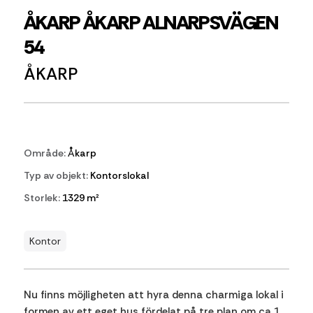
ÅKARP ÅKARP ALNARPSVÄGEN
54
ÅKARP
Område:
Åkarp
Typ av objekt:
Kontorslokal
Storlek:
1329 m²
Kontor
Nu finns möjligheten att hyra denna charmiga lokal i
formen av ett eget hus fördelat på tre plan om ca 1