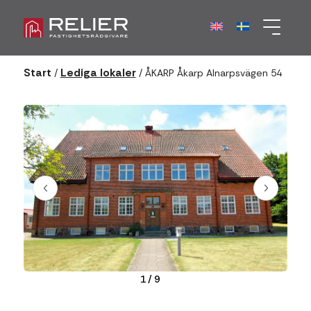
Start
Lediga lokaler
/
/
ÅKARP Åkarp Alnarpsvägen 54
1
/
9