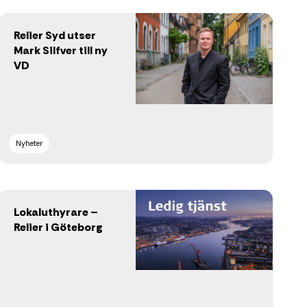
Relier Syd utser
Mark Silfver till ny
VD
Nyheter
Lokaluthyrare –
Relier i Göteborg