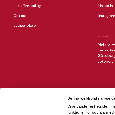
Lokalförmedling
Linked In
Om oss
Instagra
Lediga lokaler
Kontakt
Malmö:
+
malmo@rel
Götebor
goteborg@
Denna webbplats använde
Vi använder enhetsidentifie
funktioner för sociala medi