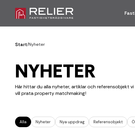
Fast
Start
/
Nyheter
NYHETER
Här hittar du alla nyheter, artiklar och referensobjekt vi
vill prata property matchmaking!
Alla
Nyheter
Nya uppdrag
Referensobjekt
Ö