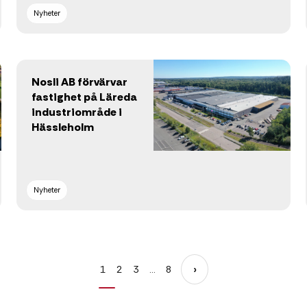
Nyheter
Nosli AB förvärvar
fastighet på Läreda
industriområde i
Hässleholm
Nyheter
›
1
2
3
…
8